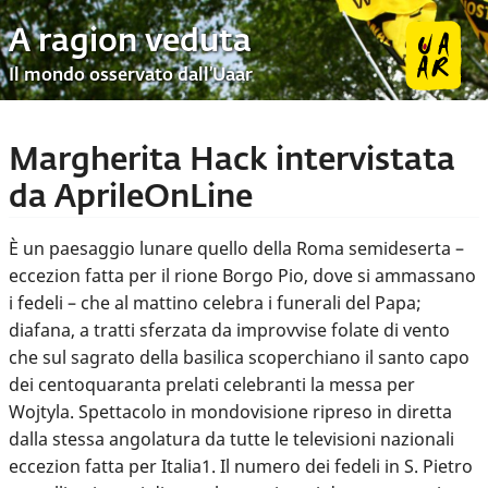
A ragion veduta
Il mondo osservato dall’Uaar
Margherita Hack intervistata
da AprileOnLine
È un paesaggio lunare quello della Roma semideserta –
eccezion fatta per il rione Borgo Pio, dove si ammassano
i fedeli – che al mattino celebra i funerali del Papa;
diafana, a tratti sferzata da improvvise folate di vento
che sul sagrato della basilica scoperchiano il santo capo
dei centoquaranta prelati celebranti la messa per
Wojtyla. Spettacolo in mondovisione ripreso in diretta
dalla stessa angolatura da tutte le televisioni nazionali
eccezion fatta per Italia1. Il numero dei fedeli in S. Pietro