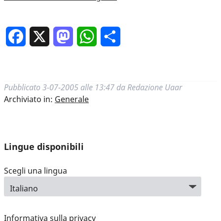
Facebook
X
Mastodon
WhatsApp
Condividi
Pubblicato
3-07-2005 alle 13:47
da
Redazione Uaar
Archiviato in:
Generale
Lingue disponibili
Scegli una lingua
Informativa sulla privacy