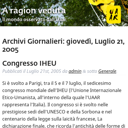
A ragion veduta
Il mondo osservato dall’Uaar
Archivi Giornalieri:
giovedì, Luglio 21,
2005
Congresso IHEU
Pubblicati il
Luglio 21st, 2005
da
admin
sotto
Generale
.
&
Si è svolto a Parigi, tra il 5 e il 7 luglio, il sedicesimo
congresso mondiale dell’IHEU (l’Unione Internazionale
Etico-Umanista, all’interno della quale l’UAAR
rappresenta l’Italia). Il congresso si è svolto nelle
prestigiose sedi dell’UNESCO e della Sorbona e nel
centenario della legge sulla laicità francese, La
dichiarazione finale, che ricorda l’antichità delle forme di