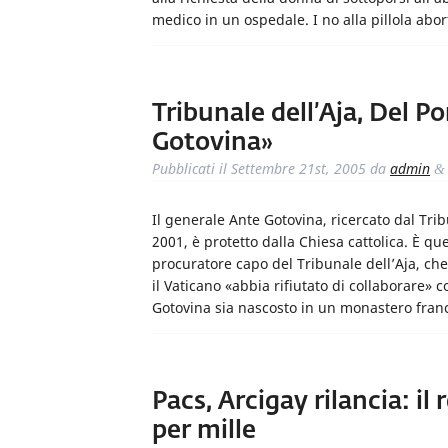
medico in un ospedale. I no alla pillola abo
Tribunale dell’Aja, Del P
Gotovina»
Pubblicati il
Settembre 21st, 2005
da
admin
&
Il generale Ante Gotovina, ricercato dal Trib
2001, è protetto dalla Chiesa cattolica. È que
procuratore capo del Tribunale dell’Aja, ch
il Vaticano «abbia rifiutato di collaborare» c
Gotovina sia nascosto in un monastero franc
Pacs, Arcigay rilancia: il
per mille