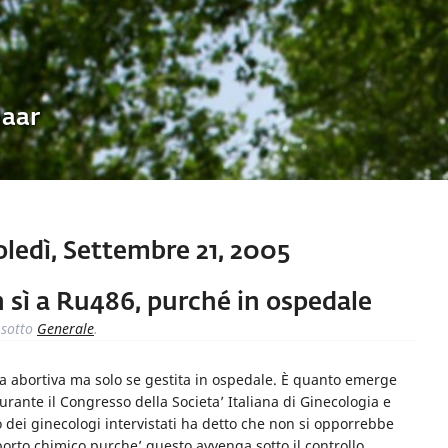
Uaar
ledì, Settembre 21, 2005
n sì a Ru486, purché in ospedale
sotto
Generale
.
llola abortiva ma solo se gestita in ospedale. È quanto emerge
rante il Congresso della Societa’ Italiana di Ginecologia e
o dei ginecologi intervistati ha detto che non si opporrebbe
aborto chimico purche’ questo avvenga sotto il controllo