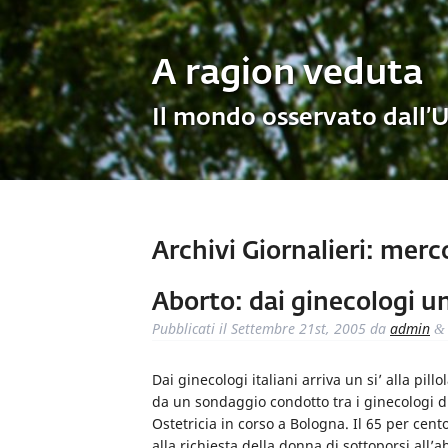
A ragion veduta
Il mondo osservato dall’
Archivi Giornalieri:
merco
Aborto: dai ginecologi u
Pubblicati il
Settembre 21st, 2005
da
admin
&
Dai ginecologi italiani arriva un si’ alla pi
da un sondaggio condotto tra i ginecologi du
Ostetricia in corso a Bologna. Il 65 per cent
alla richiesta della donna di sottoporsi all’