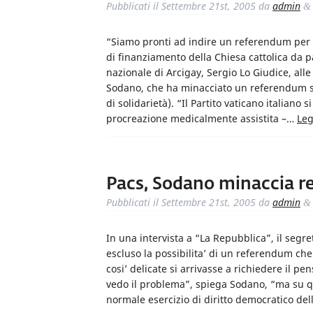
Pubblicati il
Settembre 21st, 2005
da
admin
&
“Siamo pronti ad indire un referendum per l’a
di finanziamento della Chiesa cattolica da pa
nazionale di Arcigay, Sergio Lo Giudice, alle
Sodano, che ha minacciato un referendum se
di solidarietà). “Il Partito vaticano italiano
procreazione medicalmente assistita –…
Leg
Pacs, Sodano minaccia 
Pubblicati il
Settembre 21st, 2005
da
admin
&
In una intervista a “La Repubblica”, il segre
escluso la possibilita’ di un referendum ch
cosi’ delicate si arrivasse a richiedere il p
vedo il problema”, spiega Sodano, “ma su q
normale esercizio di diritto democratico dell