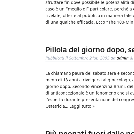
sfruttare fin dove possibile le potenzialit
caso è un “meglio di” particolare, perché a 
rivelate, offerte al pubblico in maniera tale
di una qualche efficacia. Ecco “The 100-Minu
Pillola del giorno dopo, 
Pubblicati il
Settembre 21st, 2005
da
admin
&
La chiamano paura del sabato sera e secondo
meno di 18 anni a rivolgersi al ginecologo, a
giorno dopo. Secondo Vincenzina Bruni, dell’
di anticoncezionale è un fenomeno che si avv
l’esperta durante presentazione del congres
Ostetricia…
Leggi tutto »