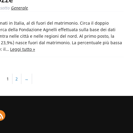
ozze
sotto
Generale
.
ati in Italia, al di fuori del matrimonio. Circa il doppio
cerca della Fondazione Agnelli effettuata sulla base dei dati
ntra nelle città e nelle regioni del nord. Al primo posto, la
 23,9%) nasce fuori dal matrimonio. La percentuale più bassa
e: il…
Leggi tutto »
1
2
→