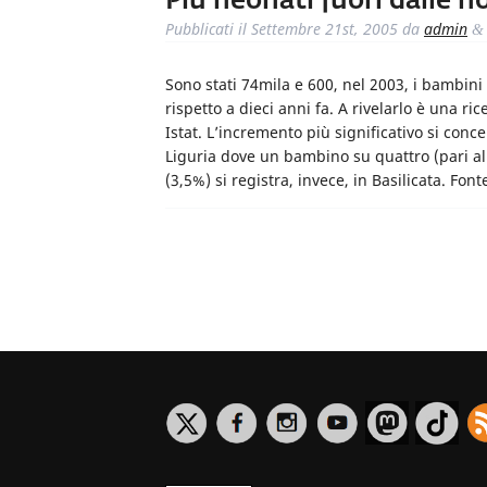
Più neonati fuori dalle n
Pubblicati il
Settembre 21st, 2005
da
admin
&
Sono stati 74mila e 600, nel 2003, i bambini n
rispetto a dieci anni fa. A rivelarlo è una ri
Istat. L’incremento più significativo si conce
Liguria dove un bambino su quattro (pari al
(3,5%) si registra, invece, in Basilicata. Font