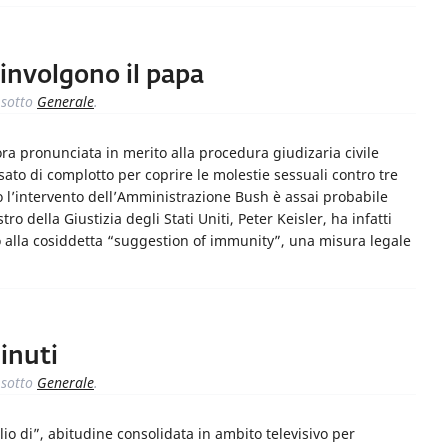
oinvolgono il papa
sotto
Generale
.
ora pronunciata in merito alla procedura giudizaria civile
ato di complotto per coprire le molestie sessuali contro tre
 l’intervento dell’Amministrazione Bush è assai probabile
ro della Giustizia degli Stati Uniti, Peter Keisler, ha infatti
o alla cosiddetta “suggestion of immunity”, una misura legale
inuti
sotto
Generale
.
lio di”, abitudine consolidata in ambito televisivo per