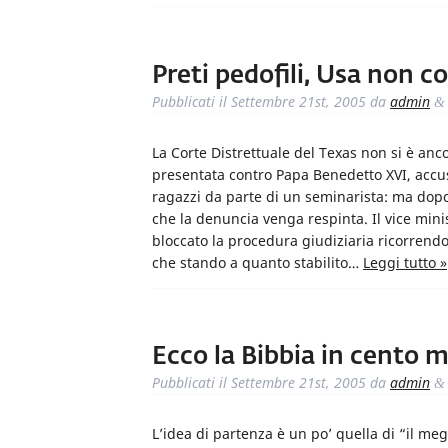
Preti pedofili, Usa non c
Pubblicati il
Settembre 21st, 2005
da
admin
&
La Corte Distrettuale del Texas non si è anc
presentata contro Papa Benedetto XVI, accus
ragazzi da parte di un seminarista: ma dopo
che la denuncia venga respinta. Il vice minist
bloccato la procedura giudiziaria ricorrend
che stando a quanto stabilito…
Leggi tutto »
Ecco la Bibbia in cento m
Pubblicati il
Settembre 21st, 2005
da
admin
&
L’idea di partenza è un po’ quella di “il meg