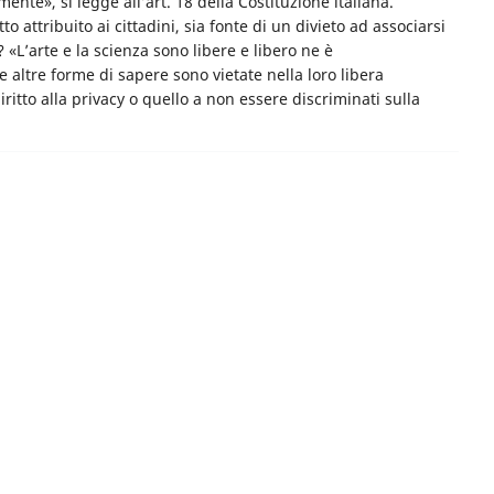
mente», si legge all’art. 18 della Costituzione italiana.
attribuito ai cittadini, sia fonte di un divieto ad associarsi
 «L’arte e la scienza sono libere e libero ne è
he altre forme di sapere sono vietate nella loro libera
tto alla privacy o quello a non essere discriminati sulla