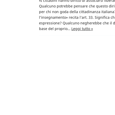
«I cittadini hanno diritto di associarsi libera
Qualcuno potrebbe pensare che questo diritto 
per chi non goda della cittadinanza italiana?
l’insegnamento» recita l’art. 33. Significa c
espressione? Qualcuno negherebbe che il diri
base del proprio…
Leggi tutto »