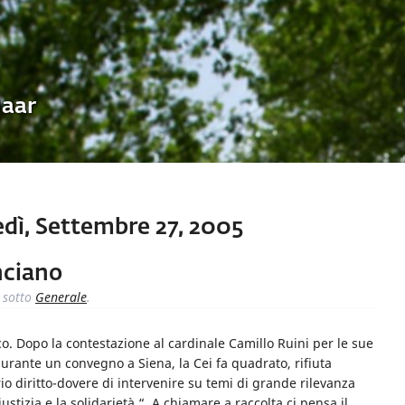
Uaar
dì, Settembre 27, 2005
anciano
sotto
Generale
.
cco. Dopo la contestazione al cardinale Camillo Ruini per le sue
durante un convegno a Siena, la Cei fa quadrato, rifiuta
io diritto-dovere di intervenire su temi di grande rilevanza
stizia e la solidarietà “. A chiamare a raccolta ci pensa il