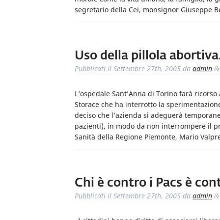
segretario della Cei, monsignor Giuseppe Be
Uso della pillola abortiva
Pubblicati il
Settembre 27th, 2005
da
admin
&
L’ospedale Sant’Anna di Torino farà ricorso 
Storace che ha interrotto la sperimentazione
deciso che l’azienda si adeguerà temporanea
pazienti), in modo da non interrompere il pro
Sanità della Regione Piemonte, Mario Valpred
Chi è contro i Pacs è con
Pubblicati il
Settembre 27th, 2005
da
admin
&