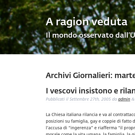
A ragion veduta
Il mondo osservato dall’
Archivi Giornalieri:
marte
I vescovi insistono e ril
Pubblicati il
Settembre 27th, 2005
da
admin
&
La Chiesa italiana rilancia e va al contratta
posizioni su famiglia, gay e coppie di fatto 
l’accusa di “ingerenza” e riafferma “il propr
morale come la vita umana, la famiglia, la giu