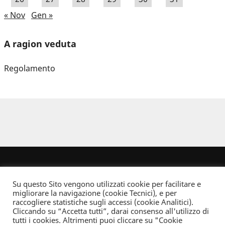
« Nov
Gen »
A ragion veduta
Regolamento
Su questo Sito vengono utilizzati cookie per facilitare e
migliorare la navigazione (cookie Tecnici), e per
raccogliere statistiche sugli accessi (cookie Analitici).
Cliccando su “Accetta tutti”, darai consenso all'utilizzo di
Dove non indicato altrimenti quest’opera è distribuita con Licenza
tutti i cookies. Altrimenti puoi cliccare su "Cookie
Creative Commons Attribuzione - Non commerciale - Non opere derivate 2.5 Italia