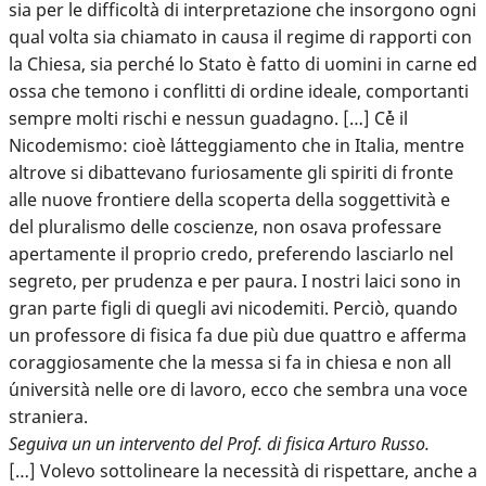
sia per le difficoltà di interpretazione che insorgono ogni
qual volta sia chiamato in causa il regime di rapporti con
la Chiesa, sia perché lo Stato è fatto di uomini in carne ed
ossa che temono i conflitti di ordine ideale, comportanti
sempre molti rischi e nessun guadagno. […] C´è il
Nicodemismo: cioè l´atteggiamento che in Italia, mentre
altrove si dibattevano furiosamente gli spiriti di fronte
alle nuove frontiere della scoperta della soggettività e
del pluralismo delle coscienze, non osava professare
apertamente il proprio credo, preferendo lasciarlo nel
segreto, per prudenza e per paura. I nostri laici sono in
gran parte figli di quegli avi nicodemiti. Perciò, quando
un professore di fisica fa due più due quattro e afferma
coraggiosamente che la messa si fa in chiesa e non all
´università nelle ore di lavoro, ecco che sembra una voce
straniera.
Seguiva un un intervento del Prof. di fisica Arturo Russo.
[…] Volevo sottolineare la necessità di rispettare, anche a