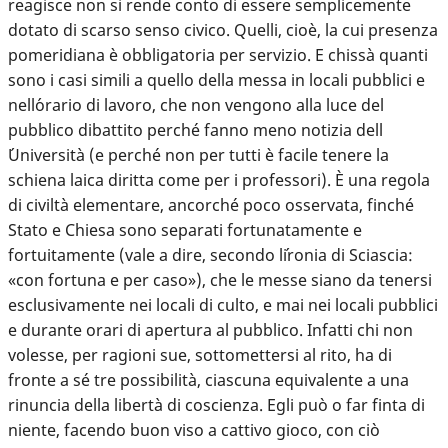
reagisce non si rende conto di essere semplicemente
dotato di scarso senso civico. Quelli, cioè, la cui presenza
pomeridiana è obbligatoria per servizio. E chissà quanti
sono i casi simili a quello della messa in locali pubblici e
nell´orario di lavoro, che non vengono alla luce del
pubblico dibattito perché fanno meno notizia dell
´Università (e perché non per tutti è facile tenere la
schiena laica diritta come per i professori). È una regola
di civiltà elementare, ancorché poco osservata, finché
Stato e Chiesa sono separati fortunatamente e
fortuitamente (vale a dire, secondo l´ironia di Sciascia:
«con fortuna e per caso»), che le messe siano da tenersi
esclusivamente nei locali di culto, e mai nei locali pubblici
e durante orari di apertura al pubblico. Infatti chi non
volesse, per ragioni sue, sottomettersi al rito, ha di
fronte a sé tre possibilità, ciascuna equivalente a una
rinuncia della libertà di coscienza. Egli può o far finta di
niente, facendo buon viso a cattivo gioco, con ciò