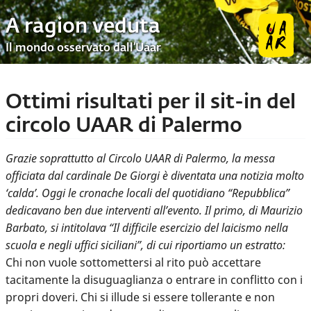
A ragion veduta
Il mondo osservato dall’Uaar
Ottimi risultati per il sit-in del
circolo UAAR di Palermo
Grazie soprattutto al Circolo UAAR di Palermo, la messa
officiata dal cardinale De Giorgi è diventata una notizia molto
‘calda’. Oggi le cronache locali del quotidiano “Repubblica”
dedicavano ben due interventi all’evento. Il primo, di Maurizio
Barbato, si intitolava “Il difficile esercizio del laicismo nella
scuola e negli uffici siciliani”, di cui riportiamo un estratto:
Chi non vuole sottomettersi al rito può accettare
tacitamente la disuguaglianza o entrare in conflitto con i
propri doveri. Chi si illude si essere tollerante e non