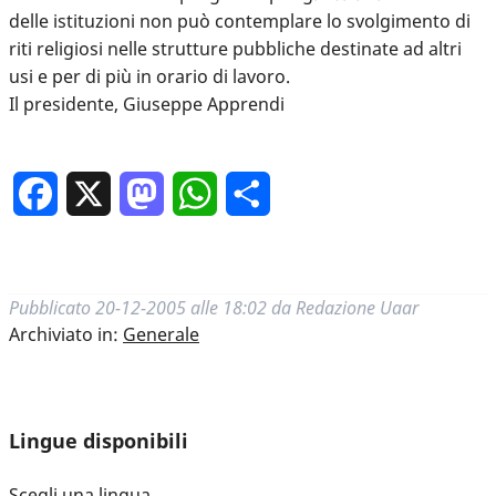
delle istituzioni non può contemplare lo svolgimento di
riti religiosi nelle strutture pubbliche destinate ad altri
usi e per di più in orario di lavoro.
Il presidente, Giuseppe Apprendi
Facebook
X
Mastodon
WhatsApp
Condividi
Pubblicato
20-12-2005 alle 18:02
da
Redazione Uaar
Archiviato in:
Generale
Lingue disponibili
Scegli una lingua