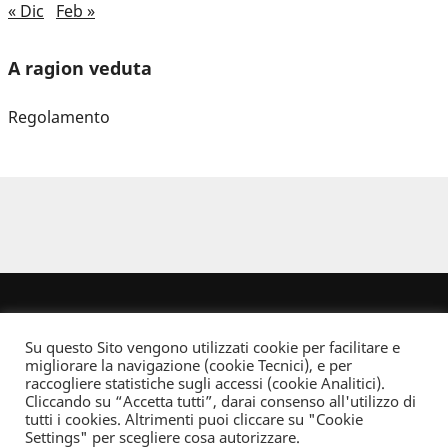
« Dic
Feb »
A ragion veduta
Regolamento
Su questo Sito vengono utilizzati cookie per facilitare e
migliorare la navigazione (cookie Tecnici), e per
raccogliere statistiche sugli accessi (cookie Analitici).
Cliccando su “Accetta tutti”, darai consenso all'utilizzo di
Dove non indicato altrimenti quest’opera è distribuita con Licenza
tutti i cookies. Altrimenti puoi cliccare su "Cookie
Creative Commons Attribuzione - Non commerciale - Non opere derivate 2.5 Italia
Settings" per scegliere cosa autorizzare.