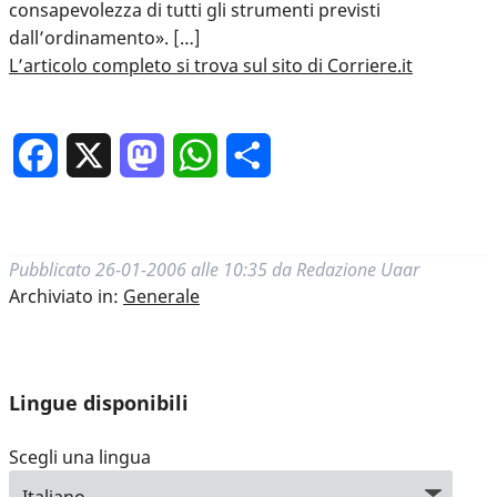
consapevolezza di tutti gli strumenti previsti
dall’ordinamento». […]
L’articolo completo si trova sul sito di Corriere.it
Facebook
X
Mastodon
WhatsApp
Condividi
Pubblicato
26-01-2006 alle 10:35
da
Redazione Uaar
Archiviato in:
Generale
Lingue disponibili
Scegli una lingua