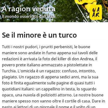
A ragion veduta
Il mondo osservato dall’Uaar
Se il minore è un turco
Tutti i nostri pudori, i pruriti perbenisti, le buone
maniere sono andate in fumo appena sui tavoli delle
redazioni è arrivata la foto del killer di don Andrea, il
povero prete italiano ammazzato a pistolettate in
Turchia. L’omicida è un ragazzo: confuso, intontito,
plagiato. Un ragazzo di appena sedici anni, ma la sua
foto è finita egualmente sulle pagine di quasi tutti i
quotidiani italiani: un cappellino in testa, lo sguardo
opaco, una nuvola di poliziotti attorno. Le nostre buone
maniere spesso non vanno oltre il cortile di casa. Dare in
pasto ai lettori di un giornale il nome e il volto di un