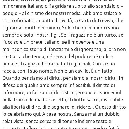
minorenne italiano ci fa gridare subito allo scandalo o –
peggio – al cinismo dei nostri media. Abbiamo stilato e
controfirmato un patto di civiltà, la Carta di Treviso, che
riguarda i diritti dei minori. Solo che quei minori sono
sempre e solo i nostri figli. Se il ragazzino é un turco, se
l’ucciso è un prete italiano, se il movente è una
malinconica storia di fanatismi e di ignoranza, allora non
c’è Carta che tenga, né senso del pudore né codice
penale: il ragazzo finirà su tutti i giornali. Con la sua
faccia, con il suo nome. Non è un cavillo. È un fatto.
Quando pensiamo ai diritti, pensiamo ai nostri diritti. In
difesa dei quali siamo sempre inflessibili. Il diritto di
informare, di far satira, di costringere dio e i suoi emuli
nella trama di una barzelletta, il diritto sacro, inviolabile
alla libertà di dire, di disegnare, di ridere… Questo diritto
lo celebriamo qui. A casa nostra. Senza mai un dubbio
relativista, senza cercare di tenere insieme testo e
contesto. Inflessibili, appunto. E se quel tiepido sfottò