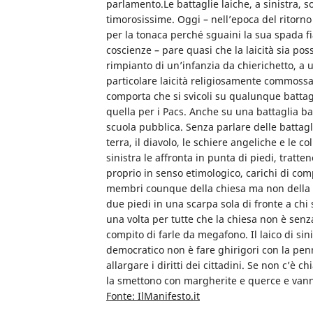
parlamento.Le battaglie laiche, a sinistra, 
timorosissime. Oggi – nell’epoca del ritorno i
per la tonaca perché sguaini la sua spada fi
coscienze – pare quasi che la laicità sia pos
rimpianto di un’infanzia da chierichetto, a 
particolare laicità religiosamente commossa
comporta che si svicoli su qualunque battagli
quella per i Pacs. Anche su una battaglia ba
scuola pubblica. Senza parlare delle battaglie
terra, il diavolo, le schiere angeliche e le 
sinistra le affronta in punta di piedi, trattene
proprio in senso etimologico, carichi di comp
membri counque della chiesa ma non della ge
due piedi in una scarpa sola di fronte a chi 
una volta per tutte che la chiesa non è senza 
compito di farle da megafono. Il laico di sin
democratico non è fare ghirigori con la pen
allargare i diritti dei cittadini. Se non c’è c
la smettono con margherite e querce e vann
Fonte: IlManifesto.it