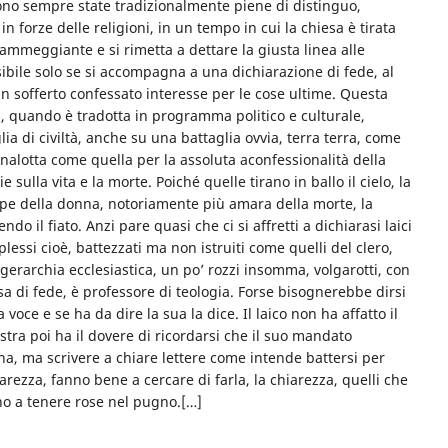
sono sempre state tradizionalmente piene di distinguo,
n forze delle religioni, in un tempo in cui la chiesa è tirata
ammeggiante e si rimetta a dettare la giusta linea alle
sibile solo se si accompagna a una dichiarazione di fede, al
un sofferto confessato interesse per le cose ultime. Questa
, quando è tradotta in programma politico e culturale,
a di civiltà, anche su una battaglia ovvia, terra terra, come
nalotta come quella per la assoluta aconfessionalità della
 sulla vita e la morte. Poiché quelle tirano in ballo il cielo, la
colpe della donna, notoriamente più amara della morte, la
ndo il fiato. Anzi pare quasi che ci si affretti a dichiarasi laici
lessi cioè, battezzati ma non istruiti come quelli del clero,
rarchia ecclesiastica, un po’ rozzi insomma, volgarotti, con
sa di fede, è professore di teologia. Forse bisognerebbe dirsi
voce e se ha da dire la sua la dice. Il laico non ha affatto il
istra poi ha il dovere di ricordarsi che il suo mandato
na, ma scrivere a chiare lettere come intende battersi per
hiarezza, fanno bene a cercare di farla, la chiarezza, quelli che
o a tenere rose nel pugno.[…]