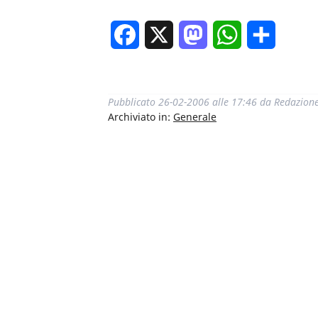
Facebook
X
Mastodon
WhatsApp
Condivi
Pubblicato
26-02-2006 alle 17:46
da
Redazion
Archiviato in:
Generale