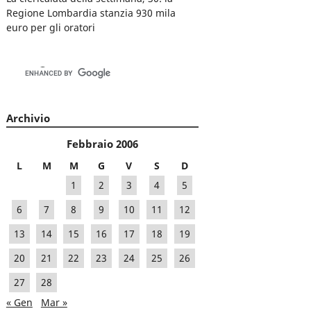
Regione Lombardia stanzia 930 mila
euro per gli oratori
Archivio
Febbraio 2006
L
M
M
G
V
S
D
1
2
3
4
5
6
7
8
9
10
11
12
13
14
15
16
17
18
19
20
21
22
23
24
25
26
27
28
« Gen
Mar »