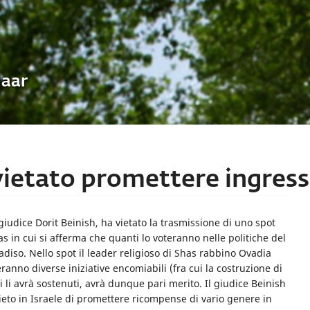
Uaar
, vietato promettere ingres
giudice Dorit Beinish, ha vietato la trasmissione di uno spot
as in cui si afferma che quanti lo voteranno nelle politiche del
so. Nello spot il leader religioso di Shas rabbino Ovadia
ranno diverse iniziative encomiabili (fra cui la costruzione di
hi li avrà sostenuti, avrà dunque pari merito. Il giudice Beinish
vieto in Israele di promettere ricompense di vario genere in