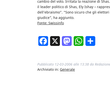
cambio del voto. Irritata la reazione di Shas
il leader politico di Shas, Ely Ishay – rappr
dell’ebraismo”. “Sono sicuro che gli elettor
giudice”, ha aggiunto.
Fonte: Swissinfo
Facebook
X
Mastodon
WhatsApp
Condivi
Pubblicato
12-03-2006 alle 13:38
da
Redazion
Archiviato in:
Generale