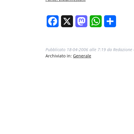
Facebook
X
Mastodon
WhatsApp
Condivi
Pubblicato
18-04-2006 alle 7:19
da
Redazione
Archiviato in:
Generale