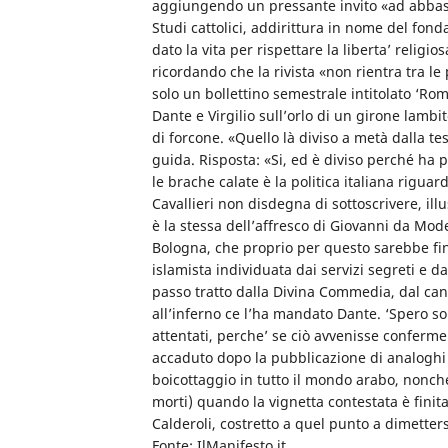
aggiungendo un pressante invito «ad abbassa
Studi cattolici, addirittura in nome del fon
dato la vita per rispettare la liberta’ relig
ricordando che la rivista «non rientra tra le 
solo un bollettino semestrale intitolato ‘Rom
Dante e Virgilio sull’orlo di un girone lamb
di forcone. «Quello là diviso a metà dalla t
guida. Risposta: «Si, ed è diviso perché ha p
le brache calate è la politica italiana rigua
Cavallieri non disdegna di sottoscrivere, ill
è la stessa dell’affresco di Giovanni da Mod
Bologna, che proprio per questo sarebbe finit
islamista individuata dai servizi segreti e da
passo tratto dalla Divina Commedia, dal canto
all’inferno ce l’ha mandato Dante. ‘Spero s
attentati, perche’ se ciò avvenisse confermer
accaduto dopo la pubblicazione di analoghi
boicottaggio in tutto il mondo arabo, nonché 
morti) quando la vignetta contestata è finita
Calderoli, costretto a quel punto a dimetters
Fonte: IlManifesto.it