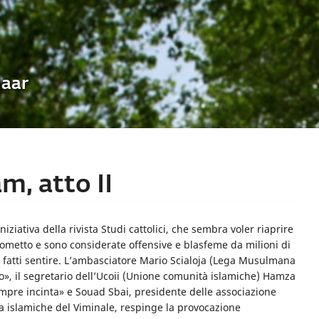
Uaar
m, atto II
iniziativa della rivista Studi cattolici, che sembra voler riaprire
aometto e sono considerate offensive e blasfeme da milioni di
 fatti sentire. L’ambasciatore Mario Scialoja (Lega Musulmana
o», il segretario dell’Ucoii (Unione comunità islamiche) Hamza
empre incinta» e Souad Sbai, presidente delle associazione
ta islamiche del Viminale, respinge la provocazione