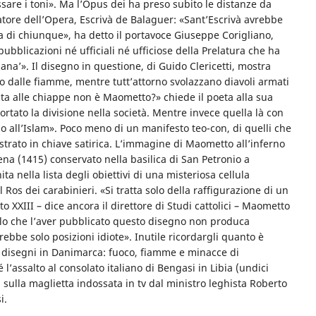
re i toni». Ma l’Opus dei ha preso subito le distanze da
datore dell’Opera, Escrivà de Balaguer: «Sant’Escrivà avrebbe
iosa di chiunque», ha detto il portavoce Giuseppe Corigliano,
pubblicazioni né ufficiali né ufficiose della Prelatura che ha
ana’». Il disegno in questione, di Guido Clericetti, mostra
ito dalle fiamme, mentre tutt’attorno svolazzano diavoli armati
esta alle chiappe non è Maometto?» chiede il poeta alla sua
ortato la divisione nella società. Mentre invece quella là con
rdo all’Islam». Poco meno di un manifesto teo-con, di quelli che
ustrato in chiave satirica. L’immagine di Maometto all’inferno
ena (1415) conservato nella basilica di San Petronio a
a nella lista degli obiettivi di una misteriosa cellula
l Ros dei carabinieri. «Si tratta solo della raffigurazione di un
 XXIII – dice ancora il direttore di Studi cattolici – Maometto
olo che l’aver pubblicato questo disegno non produca
ebbe solo posizioni idiote». Inutile ricordargli quanto è
 disegni in Danimarca: fuoco, fiamme e minacce di
l’assalto al consolato italiano di Bengasi in Libia (undici
 sulla maglietta indossata in tv dal ministro leghista Roberto
i.