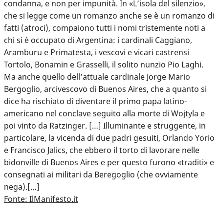
condanna, e non per impunità. In «L’isola del silenzio»,
che si legge come un romanzo anche se è un romanzo di
fatti (atroci), compaiono tutti i nomi tristemente noti a
chi si è occupato di Argentina: i cardinali Caggiano,
Aramburu e Primatesta, i vescovi e vicari castrensi
Tortolo, Bonamin e Grasselli, il solito nunzio Pio Laghi.
Ma anche quello dell’attuale cardinale Jorge Mario
Bergoglio, arcivescovo di Buenos Aires, che a quanto si
dice ha rischiato di diventare il primo papa latino-
americano nel conclave seguito alla morte di Wojtyla e
poi vinto da Ratzinger. […] Illuminante e struggente, in
particolare, la vicenda di due padri gesuiti, Orlando Yorio
e Francisco Jalics, che ebbero il torto di lavorare nelle
bidonville di Buenos Aires e per questo furono «traditi» e
consegnati ai militari da Beregoglio (che ovviamente
nega).[…]
Fonte: IlManifesto.it