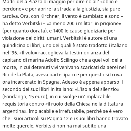
Madri della Piazza di maggio per dire no all’ «oblio e
perdono» e per aprire la strada alla giustizia, sia pure
tardiva. Ora, con Kirchner, il vento è cambiato e sono –
ha detto Verbitski – «almeno 200 i militari in prigione»
(per quanto dorata), e 1400 le cause giudiziarie per
violazione dei diritti umani. Verbitski è autore di una
quindicina di libri, uno dei quali è stato tradotto i italiano
nel ‘96. «Il volo» raccoglieva la testimonianza del
capitano di marina Adolfo Scilingo che a quei voli della
morte, in cui detenuti vivi venivano scaricati da aerei nel
Rio de la Plata, aveva partecipato e per questo si trova
ora incarcerato in Spagna. Adesso è appena apparso il
secondo dei suoi libri in italiano: «L’isola del silenzio»
(Fandango, 15 euro), in cui svolge un’implacabile
requisitoria contro «il ruolo della Chiesa nella dittatura
argentina». Implacabile e irrefutabile, perché se è vero
che i suoi articoli su Pagina 12 e i suoi libri hanno trovato
molte querele, Verbitski non ha mai subito una