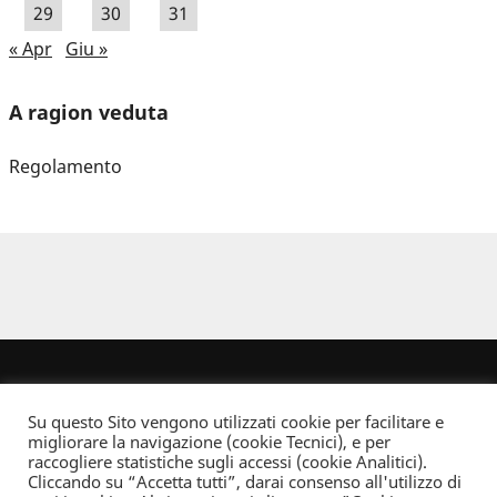
29
30
31
« Apr
Giu »
A ragion veduta
Regolamento
Su questo Sito vengono utilizzati cookie per facilitare e
migliorare la navigazione (cookie Tecnici), e per
raccogliere statistiche sugli accessi (cookie Analitici).
Cliccando su “Accetta tutti”, darai consenso all'utilizzo di
Dove non indicato altrimenti quest’opera è distribuita con Licenza