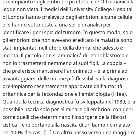
pre-impianto sugli embrioni prodotti, che Oltremanica la
legge non vieta. I medici dell’University College Hospital
di Londra hanno prelevato dagli embrioni alcune cellule
e le hanno sottoposte a una serie di analisi per
identificare i geni spia del tumore. In questo modo, solo
gli embrioni che non avevano ereditato la malattia sono
stati impiantati nell’utero della donna, che adesso è
incinta. Il piccolo non si ammalerá di retinoblastoma e
non lo trasmetterá nemmeno ai suoi figli. La coppia –
che preferisce mantenere l’anonimato – è la prima ad
avvantaggiarsi delle norme più flessibili sulla diagnosi
pre-impianto recentemente approvate dall’autorità
britannica per la fecondazione e l’embriologia (Hfea).
Quando la tecnica diagnostica fu sviluppata nel 1989, era
possibile usarla solo per eliminare gli embrioni con geni
come quelli che determinano l’insorgere della fibrosi
cistica – che portano alla nascita di un bambino malato
nel 100% dei casi. […] Un altro passo verso una maggiore