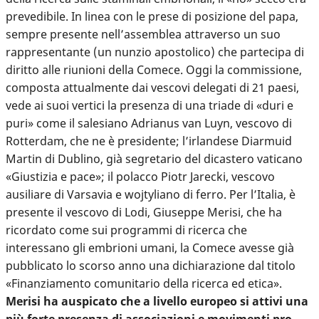
prevedibile. In linea con le prese di posizione del papa,
sempre presente nell’assemblea attraverso un suo
rappresentante (un nunzio apostolico) che partecipa di
diritto alle riunioni della Comece. Oggi la commissione,
composta attualmente dai vescovi delegati di 21 paesi,
vede ai suoi vertici la presenza di una triade di «duri e
puri» come il salesiano Adrianus van Luyn, vescovo di
Rotterdam, che ne è presidente; l’irlandese Diarmuid
Martin di Dublino, già segretario del dicastero vaticano
«Giustizia e pace»; il polacco Piotr Jarecki, vescovo
ausiliare di Varsavia e wojtyliano di ferro. Per l’Italia, è
presente il vescovo di Lodi, Giuseppe Merisi, che ha
ricordato come sui programmi di ricerca che
interessano gli embrioni umani, la Comece avesse già
pubblicato lo scorso anno una dichiarazione dal titolo
«Finanziamento comunitario della ricerca ed etica».
Merisi ha auspicato che a livello europeo si attivi una
più forte presenza di associazioni e movimenti pro-