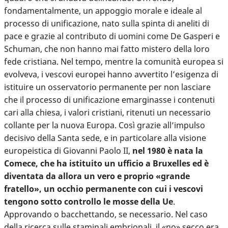
fondamentalmente, un appoggio morale e ideale al
processo di unificazione, nato sulla spinta di aneliti di
pace e grazie al contributo di uomini come De Gasperi e
Schuman, che non hanno mai fatto mistero della loro
fede cristiana. Nel tempo, mentre la comunità europea si
evolveva, i vescovi europei hanno avvertito l’esigenza di
istituire un osservatorio permanente per non lasciare
che il processo di unificazione emarginasse i contenuti
cari alla chiesa, i valori cristiani, ritenuti un necessario
collante per la nuova Europa. Così grazie all’impulso
decisivo della Santa sede, e in particolare alla visione
europeistica di Giovanni Paolo II,
nel 1980 è nata la
Comece, che ha istituito un ufficio a Bruxelles ed è
diventata da allora un vero e proprio «grande
fratello», un occhio permanente con cui i vescovi
tengono sotto controllo le mosse della Ue
.
Approvando o bacchettando, se necessario. Nel caso
della ricerca sulle staminali embrionali, il «no» secco era