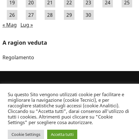
19
20
21
22
23
24
25
26
27
28
29
30
« Mag
Lug »
A ragion veduta
Regolamento
Su questo Sito vengono utilizzati cookie per facilitare e
migliorare la navigazione (cookie Tecnici), e per
raccogliere statistiche sugli accessi (cookie Analitici).
Cliccando su “Accetta tutti”, darai consenso all'utilizzo di
Dove non indicato altrimenti quest’opera è distribuita con Licenza
tutti i cookies. Altrimenti puoi cliccare su "Cookie
Creative Commons Attribuzione - Non commerciale - Non opere derivate 2.5 Italia
Settings" per scegliere cosa autorizzare.
Informativa sulla privacy
Cookie Settings
Accetta tutti