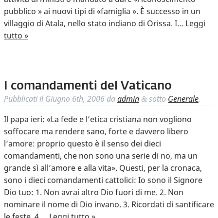
pubblico » ai nuovi tipi di «famiglia ». È successo in un
villaggio di Atala, nello stato indiano di Orissa. I…
Leggi
tutto »
I comandamenti del Vaticano
Pubblicati il
Giugno 6th, 2006
da
admin
sotto
Generale
.
&
Il papa ieri: «La fede e l’etica cristiana non vogliono
soffocare ma rendere sano, forte e davvero libero
l’amore: proprio questo è il senso dei dieci
comandamenti, che non sono una serie di no, ma un
grande sì all’amore e alla vita». Questi, per la cronaca,
sono i dieci comandamenti cattolici: Io sono il Signore
Dio tuo: 1. Non avrai altro Dio fuori di me. 2. Non
nominare il nome di Dio invano. 3. Ricordati di santificare
le feste. 4….
Leggi tutto »