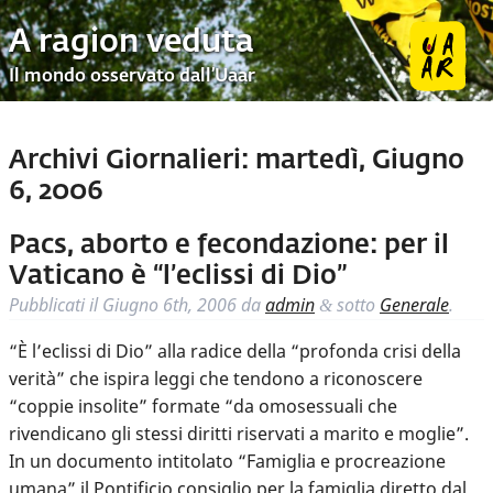
A ragion veduta
Il mondo osservato dall’Uaar
Archivi Giornalieri:
martedì, Giugno
6, 2006
Pacs, aborto e fecondazione: per il
Vaticano è “l’eclissi di Dio”
Pubblicati il
Giugno 6th, 2006
da
admin
sotto
Generale
.
&
“È l’eclissi di Dio” alla radice della “profonda crisi della
verità” che ispira leggi che tendono a riconoscere
“coppie insolite” formate “da omosessuali che
rivendicano gli stessi diritti riservati a marito e moglie”.
In un documento intitolato “Famiglia e procreazione
umana” il Pontificio consiglio per la famiglia diretto dal