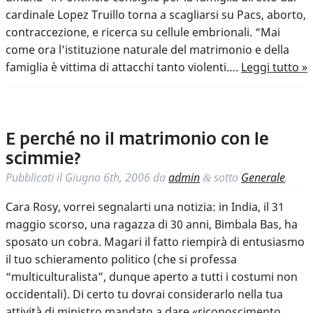
cardinale Lopez Truillo torna a scagliarsi su Pacs, aborto,
contraccezione, e ricerca su cellule embrionali. “Mai
come ora l’istituzione naturale del matrimonio e della
famiglia è vittima di attacchi tanto violenti….
Leggi tutto »
E perché no il matrimonio con le
scimmie?
Pubblicati il
Giugno 6th, 2006
da
admin
sotto
Generale
.
&
Cara Rosy, vorrei segnalarti una notizia: in India, il 31
maggio scorso, una ragazza di 30 anni, Bimbala Bas, ha
sposato un cobra. Magari il fatto riempirà di entusiasmo
il tuo schieramento politico (che si professa
“multiculturalista”, dunque aperto a tutti i costumi non
occidentali). Di certo tu dovrai considerarlo nella tua
attività di ministro mandato a dare «riconoscimento