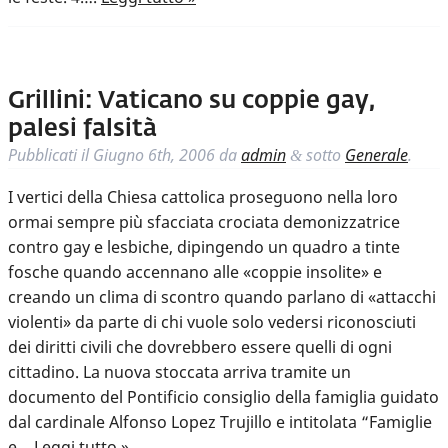
Grillini: Vaticano su coppie gay,
palesi falsità
Pubblicati il
Giugno 6th, 2006
da
admin
sotto
Generale
.
&
I vertici della Chiesa cattolica proseguono nella loro
ormai sempre più sfacciata crociata demonizzatrice
contro gay e lesbiche, dipingendo un quadro a tinte
fosche quando accennano alle «coppie insolite» e
creando un clima di scontro quando parlano di «attacchi
violenti» da parte di chi vuole solo vedersi riconosciuti
dei diritti civili che dovrebbero essere quelli di ogni
cittadino. La nuova stoccata arriva tramite un
documento del Pontificio consiglio della famiglia guidato
dal cardinale Alfonso Lopez Trujillo e intitolata “Famiglie
e…
Leggi tutto »