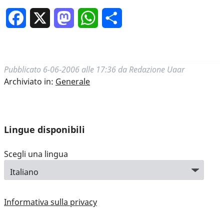
Facebook
X
Mastodon
WhatsApp
Condividi
Pubblicato
6-06-2006 alle 17:36
da
Redazione Uaar
Archiviato in:
Generale
Lingue disponibili
Scegli una lingua
Informativa sulla privacy