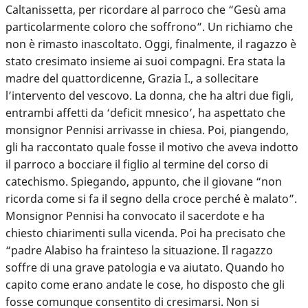
Caltanissetta, per ricordare al parroco che “Gesù ama
particolarmente coloro che soffrono”. Un richiamo che
non è rimasto inascoltato. Oggi, finalmente, il ragazzo è
stato cresimato insieme ai suoi compagni. Era stata la
madre del quattordicenne, Grazia I., a sollecitare
l’intervento del vescovo. La donna, che ha altri due figli,
entrambi affetti da ‘deficit mnesico’, ha aspettato che
monsignor Pennisi arrivasse in chiesa. Poi, piangendo,
gli ha raccontato quale fosse il motivo che aveva indotto
il parroco a bocciare il figlio al termine del corso di
catechismo. Spiegando, appunto, che il giovane “non
ricorda come si fa il segno della croce perché è malato”.
Monsignor Pennisi ha convocato il sacerdote e ha
chiesto chiarimenti sulla vicenda. Poi ha precisato che
“padre Alabiso ha frainteso la situazione. Il ragazzo
soffre di una grave patologia e va aiutato. Quando ho
capito come erano andate le cose, ho disposto che gli
fosse comunque consentito di cresimarsi. Non si