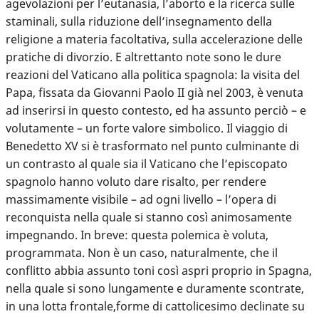
agevolazioni per l’eutanasia, l’aborto e la ricerca sulle
staminali, sulla riduzione dell’insegnamento della
religione a materia facoltativa, sulla accelerazione delle
pratiche di divorzio. E altrettanto note sono le dure
reazioni del Vaticano alla politica spagnola: la visita del
Papa, fissata da Giovanni Paolo II già nel 2003, è venuta
ad inserirsi in questo contesto, ed ha assunto perciò – e
volutamente – un forte valore simbolico. Il viaggio di
Benedetto XV si è trasformato nel punto culminante di
un contrasto al quale sia il Vaticano che l’episcopato
spagnolo hanno voluto dare risalto, per rendere
massimamente visibile – ad ogni livello – l’opera di
reconquista nella quale si stanno così animosamente
impegnando. In breve: questa polemica è voluta,
programmata. Non è un caso, naturalmente, che il
conflitto abbia assunto toni così aspri proprio in Spagna,
nella quale si sono lungamente e duramente scontrate,
in una lotta frontale,forme di cattolicesimo declinate su