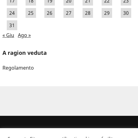
17
18
19
20
21
22
23
24
25
26
27
28
29
30
31
« Giu
Ago »
A ragion veduta
Regolamento