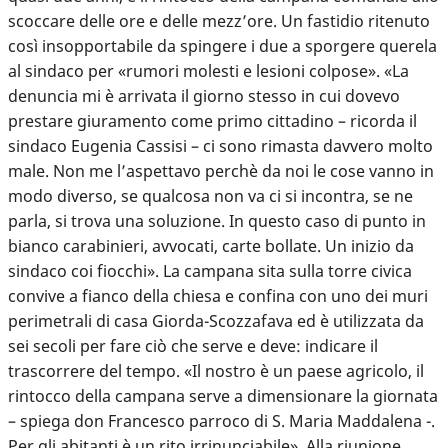
scoccare delle ore e delle mezz’ore. Un fastidio ritenuto
così insopportabile da spingere i due a sporgere querela
al sindaco per «rumori molesti e lesioni colpose». «La
denuncia mi è arrivata il giorno stesso in cui dovevo
prestare giuramento come primo cittadino – ricorda il
sindaco Eugenia Cassisi – ci sono rimasta davvero molto
male. Non me l’aspettavo perchè da noi le cose vanno in
modo diverso, se qualcosa non va ci si incontra, se ne
parla, si trova una soluzione. In questo caso di punto in
bianco carabinieri, avvocati, carte bollate. Un inizio da
sindaco coi fiocchi». La campana sita sulla torre civica
convive a fianco della chiesa e confina con uno dei muri
perimetrali di casa Giorda-Scozzafava ed è utilizzata da
sei secoli per fare ciò che serve e deve: indicare il
trascorrere del tempo. «Il nostro è un paese agricolo, il
rintocco della campana serve a dimensionare la giornata
– spiega don Francesco parroco di S. Maria Maddalena -.
Per gli abitanti è un rito irrinunciabile». Alla riunione