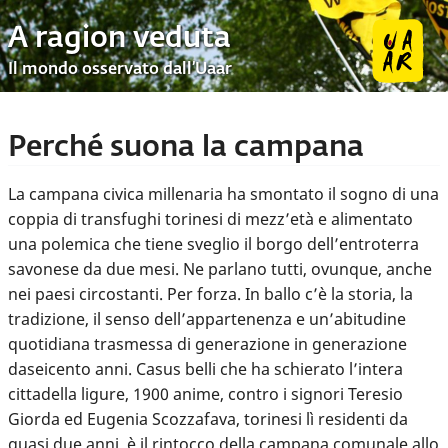
A ragion veduta
Il mondo osservato dall’Uaar
Perché suona la campana
La campana civica millenaria ha smontato il sogno di una
coppia di transfughi torinesi di mezz’età e alimentato
una polemica che tiene sveglio il borgo dell’entroterra
savonese da due mesi. Ne parlano tutti, ovunque, anche
nei paesi circostanti. Per forza. In ballo c’è la storia, la
tradizione, il senso dell’appartenenza e un’abitudine
quotidiana trasmessa di generazione in generazione
daseicento anni. Casus belli che ha schierato l’intera
cittadella ligure, 1900 anime, contro i signori Teresio
Giorda ed Eugenia Scozzafava, torinesi lì residenti da
quasi due anni, è il rintocco della campana comunale allo