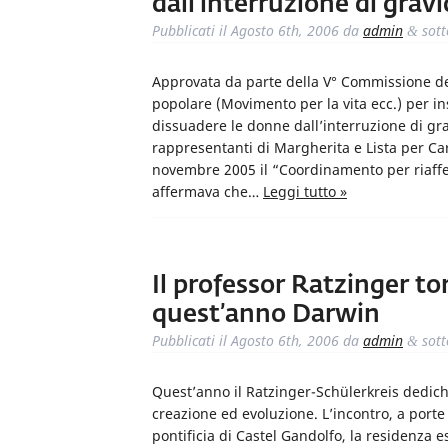
dall’interruzione di grav
Pubblicati il
Agosto 6th, 2006
da
admin
sot
&
Approvata da parte della V° Commissione del
popolare (Movimento per la vita ecc.) per ins
dissuadere le donne dall’interruzione di gra
rappresentanti di Margherita e Lista per Car
novembre 2005 il “Coordinamento per riafferm
affermava che…
Leggi tutto »
Il professor Ratzinger to
quest’anno Darwin
Pubblicati il
Agosto 6th, 2006
da
admin
sot
&
Quest’anno il Ratzinger-Schülerkreis dedich
creazione ed evoluzione. L’incontro, a porte
pontificia di Castel Gandolfo, la residenza es