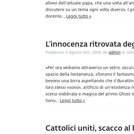
allievi dell’attuale papa, che una volta all’a
discutere su un tema ogni volta diverso. I p
docente…
Leggi tutto »
L’innocenza ritrovata degl
Pubblicati il
Agosto 6th, 2006
da
admin
sot
&
«Per ora vediamo attraverso un vetro, oscur
spazio della lontananza, sfiorano il fantasma
bevono una birra aspettando che il Burattinaio
loro stessi «sono», artificio di un’esistenz
scena slabbrata e magica del primo Ghost in 
Sono…
Leggi tutto »
Cattolici uniti, scacco al