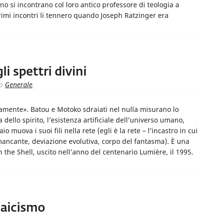
nno si incontrano col loro antico professore di teologia a
rimi incontri li tennero quando Joseph Ratzinger era
i spettri divini
to
Generale
.
amente». Batou e Motoko sdraiati nel nulla misurano lo
 dello spirito, l’esistenza artificiale dell’universo umano,
 muova i suoi fili nella rete (egli è la rete – l’incastro in cui
a mancante, deviazione evolutiva, corpo del fantasma). È una
the Shell, uscito nell’anno del centenario Lumière, il 1995.
 laicismo