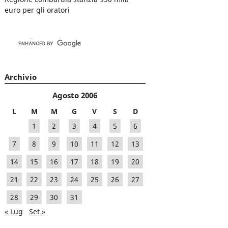
euro per gli oratori
Archivio
Agosto 2006
L
M
M
G
V
S
D
1
2
3
4
5
6
7
8
9
10
11
12
13
14
15
16
17
18
19
20
21
22
23
24
25
26
27
28
29
30
31
« Lug
Set »