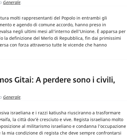
to
Generale
.
slatura molti rappresentanti del Popolo in entrambi gli
amento e agendo di comune accordo, hanno preso in
evalsa negli ultimi mesi all’interno dell’Unione. È apparsa per
do la definizione del Merlo di Repubblica, fin dai primissimi
ersa con forza attraverso tutte le vicende che hanno
os Gitai: A perdere sono i civili,
to
Generale
.
siva israeliana e i razzi katiusha riusciranno a trasformare
aifa, la città dov’è cresciuto e vive. Regista israeliano molto
opposizione al militarismo israeliano e condanna l’occupazione
re la mia condizione di regista che deve sempre confrontarsi