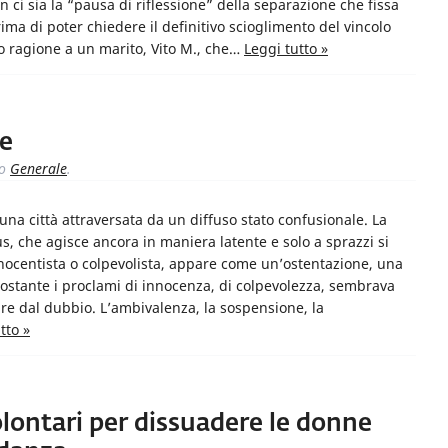
on ci sia la “pausa di riflessione” della separazione che fissa
ima di poter chiedere il definitivo scioglimento del vincolo
o ragione a un marito, Vito M., che…
Leggi tutto »
re
to
Generale
.
na città attraversata da un diffuso stato confusionale. La
, che agisce ancora in maniera latente e solo a sprazzi si
nocentista o colpevolista, appare come un’ostentazione, una
ostante i proclami di innocenza, di colpevolezza, sembrava
are dal dubbio. L’ambivalenza, la sospensione, la
tto »
olontari per dissuadere le donne