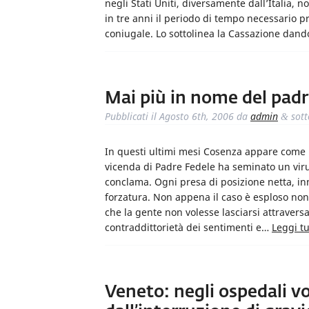
negli Stati Uniti, diversamente dall’Italia, n
in tre anni il periodo di tempo necessario pr
coniugale. Lo sottolinea la Cassazione dand
Mai più in nome del pad
Pubblicati il
Agosto 6th, 2006
da
admin
sot
&
In questi ultimi mesi Cosenza appare come u
vicenda di Padre Fedele ha seminato un virus
conclama. Ogni presa di posizione netta, in
forzatura. Non appena il caso è esploso non
che la gente non volesse lasciarsi attravers
contraddittorietà dei sentimenti e…
Leggi tu
Veneto: negli ospedali v