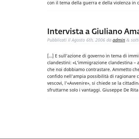
con il tema della guerra e della violenza i
Intervista a Giuliano Am
Pubblicati il
Agosto 6th, 2006
da
admin
sot
&
[…] E sull’azione di governo in tema di immi
clandestini: «L’immigrazione clandestina – a
che noi dobbiamo contrastare. Ammetto che 
confido nell’ampia possibilità di ragionare 
vescovi, l’«Avvenire», si chiede se la cittad
sfruttarne solo i vantaggi. Giuseppe De Rit