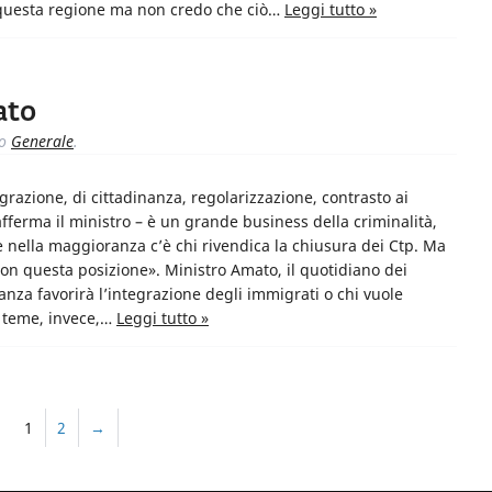
n questa regione ma non credo che ciò…
Leggi tutto »
ato
to
Generale
.
grazione, di cittadinanza, regolarizzazione, contrasto ai
fferma il ministro – è un grande business della criminalità,
nella maggioranza c’è chi rivendica la chiusura dei Ctp. Ma
con questa posizione». Ministro Amato, il quotidiano dei
inanza favorirà l’integrazione degli immigrati o chi vuole
a teme, invece,…
Leggi tutto »
1
2
→