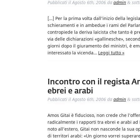
Pubblicati il
Agosto 6th, 2006
da
admin
sot
&
[…] Per la prima volta dall’inizio della legi
schieramenti e in ambedue i rami del Parl
contropiede la deriva laicista che tanto è pr
via delle dichiarazioni «gallinesche», secon
giorni dopo il giuramento dei ministri, è em
interessato la vicenda…
Leggi tutto »
Incontro con il regista Am
ebrei e arabi
Pubblicati il
Agosto 6th, 2006
da
admin
sot
&
Amos Gitai è fiducioso, non crede che l’offen
radicalmente i rapporti tra ebrei e arabi ad H
noto all’estero, Gitai non nasconde la sua 
di territori arabi: «Un giorno vorrei supera