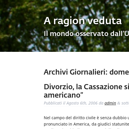
A ragion veduta
Il mondo osservato dall’
Archivi Giornalieri:
domen
Divorzio, la Cassazione si
americano”
Pubblicati il
Agosto 6th, 2006
da
admin
sot
&
Nel campo del diritto civile è senza dubbio u
pronunciato in America, da giudici statunite