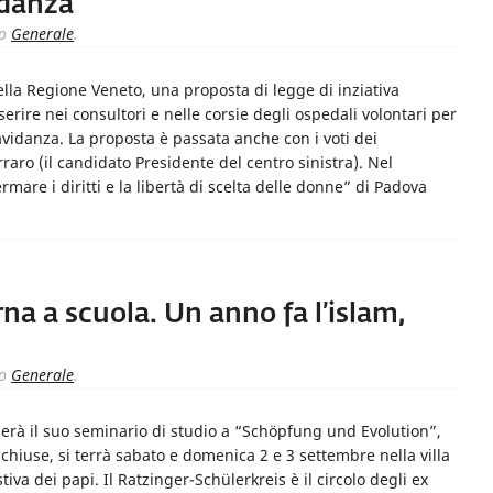
idanza
to
Generale
.
la Regione Veneto, una proposta di legge di inziativa
erire nei consultori e nelle corsie degli ospedali volontari per
vidanza. La proposta è passata anche con i voti dei
raro (il candidato Presidente del centro sinistra). Nel
are i diritti e la libertà di scelta delle donne” di Padova
rna a scuola. Un anno fa l’islam,
to
Generale
.
erà il suo seminario di studio a “Schöpfung und Evolution”,
 chiuse, si terrà sabato e domenica 2 e 3 settembre nella villa
tiva dei papi. Il Ratzinger-Schülerkreis è il circolo degli ex