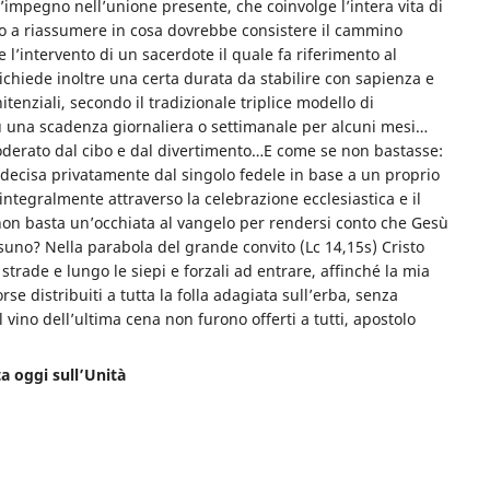
l’impegno nell’unione presente, che coinvolge l’intera vita di
mito a riassumere in cosa dovrebbe consistere il cammino
 l’intervento di un sacerdote il quale fa riferimento al
ichiede inoltre una certa durata da stabilire con sapienza e
nziali, secondo il tradizionale triplice modello di
u una scadenza giornaliera o settimanale per alcuni mesi…
moderato dal cibo e dal divertimento…E come se non bastasse:
decisa privatamente dal singolo fedele in base a un proprio
integralmente attraverso la celebrazione ecclesiastica e il
 non basta un’occhiata al vangelo per rendersi conto che Gesù
ssuno? Nella parabola del grande convito (Lc 14,15s) Cristo
 strade e lungo le siepi e forzali ad entrare, affinché la mia
se distribuiti a tutta la folla adagiata sull’erba, senza
l vino dell’ultima cena non furono offerti a tutti, apostolo
ta oggi sull’Unità
di