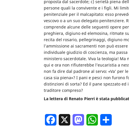
proposta dal sacerdote; c) serietà piena del
persone quali la convivente e i figli. Mi li
penitenziale per il malcapitato: esso prevede
vescovo o a un suo delegato penitenziere. R
comprende alcune delle seguenti opere penite
preghiera, digiuno ed elemosina, ritmate s
recita del rosario, pellegrinaggi, digiuno 
l’ammissione ai sacramenti non può essere 
individuale giudizio di coscienza, ma passa 
ministero sacerdotale. Viva la teologia! Ma
qui e ora non rifiuterebbe l’eucaristia a ne
non fa dire dal padrone al servo: «Va’ per le
casa sia piena»? I pani e pesci non furono for
distinzioni di sorta? Ed il pane spezzato ed i
traditore compreso?
La lettera di Renato Pierri è stata pubblica
Facebook
X
Mastodon
WhatsApp
Condivi