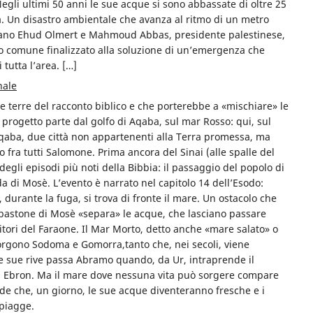
egli ultimi 50 anni le sue acque si sono abbassate di oltre 25
à. Un disastro ambientale che avanza al ritmo di un metro
aeliano Ehud Olmert e Mahmoud Abbas, presidente palestinese,
 comune finalizzato alla soluzione di un’emergenza che
 tutta l’area. […]
nale
le terre del racconto biblico e che porterebbe a «mischiare» le
 progetto parte dal golfo di Aqaba, sul mar Rosso: qui, sul
 Aqaba, due città non appartenenti alla Terra promessa, ma
 fra tutti Salomone. Prima ancora del Sinai (alle spalle del
 degli episodi più noti della Bibbia: il passaggio del popolo di
da di Mosè. L’evento è narrato nel capitolo 14 dell’Esodo:
, durante la fuga, si trova di fronte il mare. Un ostacolo che
l bastone di Mosè «separa» le acque, che lasciano passare
uitori del Faraone. Il Mar Morto, detto anche «mare salato» o
 sorgono Sodoma e Gomorra,tanto che, nei secoli, viene
 sue rive passa Abramo quando, da Ur, intraprende il
 a Ebron. Ma il mare dove nessuna vita può sorgere compare
ede che, un giorno, le sue acque diventeranno fresche e i
spiagge.