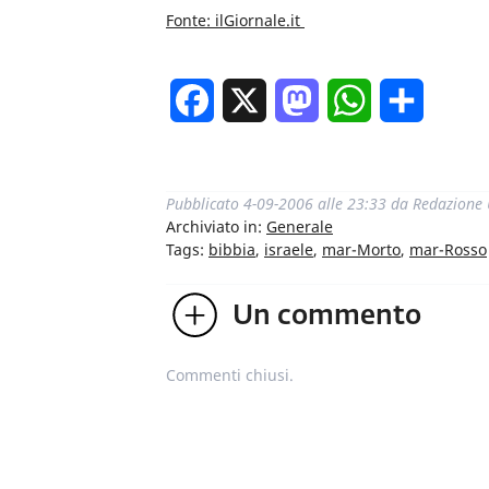
Fonte: ilGiornale.it
Facebook
X
Mastodon
WhatsApp
Condivi
Pubblicato
4-09-2006 alle 23:33
da
Redazione
Archiviato in:
Generale
Tags:
bibbia
,
israele
,
mar-Morto
,
mar-Rosso
Un
commento
Commenti chiusi.