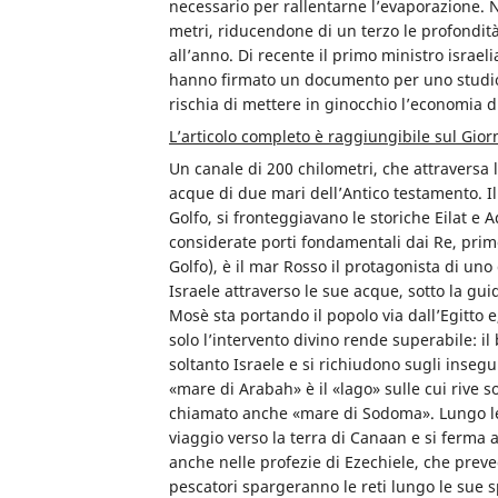
necessario per rallentarne l’evaporazione. N
metri, riducendone di un terzo le profondit
all’anno. Di recente il primo ministro isr
hanno firmato un documento per uno studio
rischia di mettere in ginocchio l’economia di
L’articolo completo è raggiungibile sul Gior
Un canale di 200 chilometri, che attraversa 
acque di due mari dell’Antico testamento. Il
Golfo, si fronteggiavano le storiche Eilat e
considerate porti fondamentali dai Re, primo
Golfo), è il mar Rosso il protagonista di uno
Israele attraverso le sue acque, sotto la gui
Mosè sta portando il popolo via dall’Egitto e
solo l’intervento divino rende superabile: i
soltanto Israele e si richiudono sugli inseg
«mare di Arabah» è il «lago» sulle cui rive
chiamato anche «mare di Sodoma». Lungo le
viaggio verso la terra di Canaan e si ferma
anche nelle profezie di Ezechiele, che prev
pescatori spargeranno le reti lungo le sue 