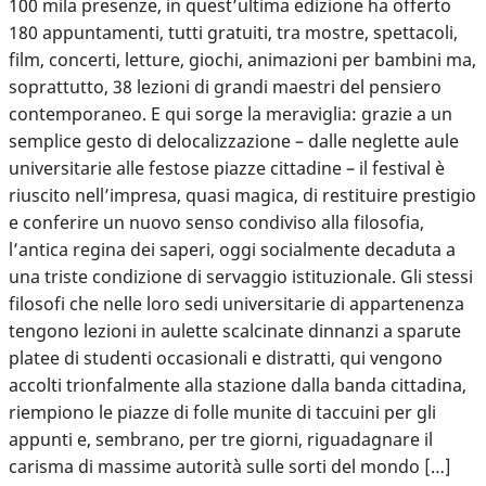
100 mila presenze, in quest’ultima edizione ha offerto
180 appuntamenti, tutti gratuiti, tra mostre, spettacoli,
film, concerti, letture, giochi, animazioni per bambini ma,
soprattutto, 38 lezioni di grandi maestri del pensiero
contemporaneo. E qui sorge la meraviglia: grazie a un
semplice gesto di delocalizzazione – dalle neglette aule
universitarie alle festose piazze cittadine – il festival è
riuscito nell’impresa, quasi magica, di restituire prestigio
e conferire un nuovo senso condiviso alla filosofia,
l’antica regina dei saperi, oggi socialmente decaduta a
una triste condizione di servaggio istituzionale. Gli stessi
filosofi che nelle loro sedi universitarie di appartenenza
tengono lezioni in aulette scalcinate dinnanzi a sparute
platee di studenti occasionali e distratti, qui vengono
accolti trionfalmente alla stazione dalla banda cittadina,
riempiono le piazze di folle munite di taccuini per gli
appunti e, sembrano, per tre giorni, riguadagnare il
carisma di massime autorità sulle sorti del mondo […]