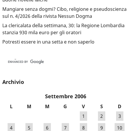
Mangiare senza dogmi? Cibo, religione e pseudoscienza
sul n. 4/2026 della rivista Nessun Dogma
La clericalata della settimana, 30: la Regione Lombardia
stanzia 930 mila euro per gli oratori
Potresti essere in una setta e non saperlo
Archivio
Settembre 2006
L
M
M
G
V
S
D
1
2
3
4
5
6
7
8
9
10