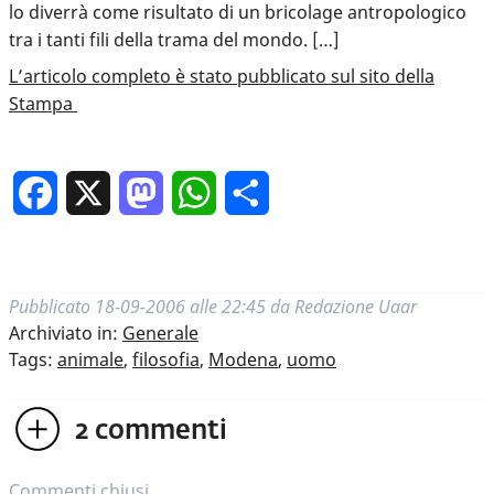
lo diverrà come risultato di un bricolage antropologico
tra i tanti fili della trama del mondo. […]
L’articolo completo è stato pubblicato sul sito della
Stampa
Facebook
X
Mastodon
WhatsApp
Condividi
Pubblicato
18-09-2006 alle 22:45
da
Redazione Uaar
Archiviato in:
Generale
Tags:
animale
,
filosofia
,
Modena
,
uomo
2
commenti
Commenti chiusi.