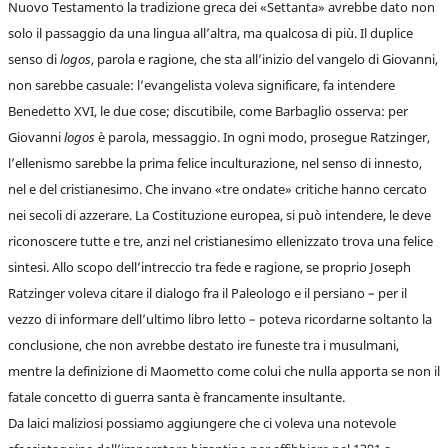
Nuovo Testamento la tradizione greca dei «Settanta» avrebbe dato non
solo il passaggio da una lingua all’altra, ma qualcosa di più. Il duplice
senso di
logos
, parola e ragione, che sta all’inizio del vangelo di Giovanni,
non sarebbe casuale: l’evangelista voleva significare, fa intendere
Benedetto XVI, le due cose; discutibile, come Barbaglio osserva: per
Giovanni
logos
è parola, messaggio. In ogni modo, prosegue Ratzinger,
l’ellenismo sarebbe la prima felice inculturazione, nel senso di innesto,
nel e del cristianesimo. Che invano «tre ondate» critiche hanno cercato
nei secoli di azzerare. La Costituzione europea, si può intendere, le deve
riconoscere tutte e tre, anzi nel cristianesimo ellenizzato trova una felice
sintesi. Allo scopo dell’intreccio tra fede e ragione, se proprio Joseph
Ratzinger voleva citare il dialogo fra il Paleologo e il persiano – per il
vezzo di informare dell’ultimo libro letto – poteva ricordarne soltanto la
conclusione, che non avrebbe destato ire funeste tra i musulmani,
mentre la definizione di Maometto come colui che nulla apporta se non il
fatale concetto di guerra santa è francamente insultante.
Da laici maliziosi possiamo aggiungere che ci voleva una notevole