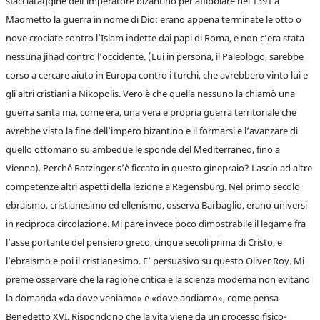
sfacciataggine dell’imperatore bizantino per affibbiare nel 1391 a
Maometto la guerra in nome di Dio: erano appena terminate le otto o
nove crociate contro l’Islam indette dai papi di Roma, e non c’era stata
nessuna jihad contro l’occidente. (Lui in persona, il Paleologo, sarebbe
corso a cercare aiuto in Europa contro i turchi, che avrebbero vinto lui e
gli altri cristiani a Nikopolis. Vero è che quella nessuno la chiamò una
guerra santa ma, come era, una vera e propria guerra territoriale che
avrebbe visto la fine dell’impero bizantino e il formarsi e l’avanzare di
quello ottomano su ambedue le sponde del Mediterraneo, fino a
Vienna). Perché Ratzinger s’è ficcato in questo ginepraio? Lascio ad altre
competenze altri aspetti della lezione a Regensburg. Nel primo secolo
ebraismo, cristianesimo ed ellenismo, osserva Barbaglio, erano universi
in reciproca circolazione. Mi pare invece poco dimostrabile il legame fra
l’asse portante del pensiero greco, cinque secoli prima di Cristo, e
l’ebraismo e poi il cristianesimo. E’ persuasivo su questo Oliver Roy. Mi
preme osservare che la ragione critica e la scienza moderna non evitano
la domanda «da dove veniamo» e «dove andiamo», come pensa
Benedetto XVI. Rispondono che la vita viene da un processo fisico-