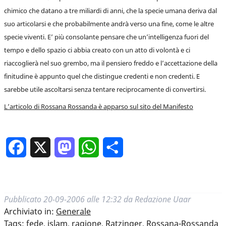
chimico che datano a tre miliardi di anni, che la specie umana deriva dal
suo articolarsi e che probabilmente andrà verso una fine, come le altre
specie viventi. E’ più consolante pensare che un’intelligenza fuori del
tempo e dello spazio ci abbia creato con un atto di volontà e ci
riaccoglierà nel suo grembo, ma il pensiero freddo e l’accettazione della
finitudine è appunto quel che distingue credenti e non credenti. E
sarebbe utile ascoltarsi senza tentare reciprocamente di convertirsi.
L’articolo di Rossana Rossanda è apparso sul sito del Manifesto
Facebook
X
Mastodon
WhatsApp
Condividi
Pubblicato
20-09-2006 alle 12:32
da
Redazione Uaar
Archiviato in:
Generale
Tags:
fede
,
islam
,
ragione
,
Ratzinger
,
Rossana-Rossanda