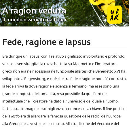
A ragion veduta
Il mondo osservato dall’Uaar
Fede, ragione e lapsus
Era dunque un lapsus, con il relativo significato involontario e profondo,
voce dal sen sfuggita: la rozza battuta su Maometto e l’imperatore
greco non era né necessaria né funzionale alla tesi che Benedetto XVI ha
sviluppato a Regensburg, e cioè che tra fede e ragione non c’è contrasto,
la fede arriva là dove ragione e scienza si fermano, ma esse sono una
grande conquista dell’umanità, resa possibile da quell’ordine
intellettuale che il creatore ha dato all’universo e del quale all’uomo,
fatto a sua immagine e somiglianza, ha concesso la chiave. Il fine politico
della
lectio
era di allargare la famosa questione delle radici dell’Europa
alla Grecia, nella veste dell’ellenismo. Alla tradizione del Vecchio e del