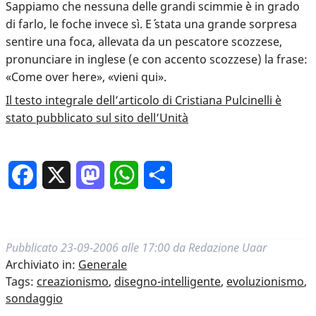
Sappiamo che nessuna delle grandi scimmie è in grado
di farlo, le foche invece sì. E´ stata una grande sorpresa
sentire una foca, allevata da un pescatore scozzese,
pronunciare in inglese (e con accento scozzese) la frase:
«Come over here», «vieni qui».
Il testo integrale dell’articolo di Cristiana Pulcinelli è
stato pubblicato sul sito dell’Unità
Facebook
X
Mastodon
WhatsApp
Condividi
Pubblicato
23-09-2006 alle 17:00
da
Redazione Uaar
Archiviato in:
Generale
Tags:
creazionismo
,
disegno-intelligente
,
evoluzionismo
,
sondaggio