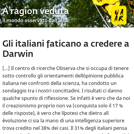
A ragion veduta
Il mondo osservato dall’Uaar
Gli italiani faticano a credere a
Darwin
[…] Il centro di ricerche Observa che si occupa di tenere
sotto controllo gli orientamenti dell´opinione pubblica
italiana nei confronti della scienza, ha condotto un
sondaggio tra i nostri concittadini. I risultati ci danno
qualche spunto di riflessione. Se infatti è vero che da noi
il creazionismo proprio non va (conquista solo il 17 %
delle risposte), è vero che l´ipotesi che dietro all
´evoluzione ci sia la mano di una intelligenza superiore
trova credito nel 38% dei casi. Il 31% degli italiani pensa