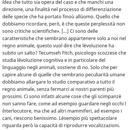
´idea che tutto sia opera del caso e che manchi una
direzione, una finalità nel processo di differenziazione
delle specie che ha portato finoù all´uomo. Quello che
dobbiamo ricordare, però, è che queste perplessità non
sono critiche scientifiche». […] Ci sono delle
caratteristiche che sembrano appartenere solo a noi nel
regno animale, questo vuol dire che l´evoluzione ha
subito un salto? Tecumseh Fitch, psicologo scozzese che
studia l´evoluzione cognitiva e in particolare del
linguaggio negli animali, sostiene di no. Solo che per
capire alcune di quelle che sembrano peculiarità umane
dobbiamo allargare lo studio comparativo a tutto il
regno animale, senza fermarci ai nostri parenti più
prossimi. Ci sono infatti alcune cose che gli scimpanzè
non sanno fare, come ad esempio guardare negli occhi l
´interlocutore, ma che ad altri mammiferi, ad esempio i
cani, riescono benissimo. L´esempio più spettacolare
riguarda però la capacità di riprodurre vocalizzazioni.