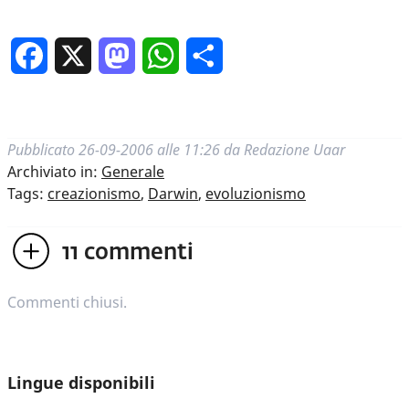
Facebook
X
Mastodon
WhatsApp
Condividi
Pubblicato
26-09-2006 alle 11:26
da
Redazione Uaar
Archiviato in:
Generale
Tags:
creazionismo
,
Darwin
,
evoluzionismo
11
commenti
Commenti chiusi.
Lingue disponibili