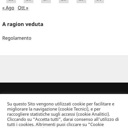
« Ago
Ott »
A ragion veduta
Regolamento
Su questo Sito vengono utilizzati cookie per facilitare e
migliorare la navigazione (cookie Tecnici), e per
raccogliere statistiche sugli accessi (cookie Analitici).
Cliccando su “Accetta tutti”, darai consenso all'utilizzo di
Dove non indicato altrimenti quest’opera è distribuita con Licenza
tutti i cookies. Altrimenti puoi cliccare su "Cookie
Creative Commons Attribuzione - Non commerciale - Non opere derivate 2.5 Italia