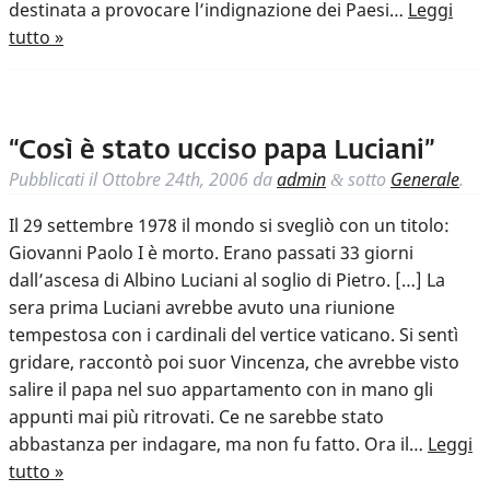
destinata a provocare l’indignazione dei Paesi…
Leggi
tutto »
“Così è stato ucciso papa Luciani”
Pubblicati il
Ottobre 24th, 2006
da
admin
sotto
Generale
.
&
Il 29 settembre 1978 il mondo si svegliò con un titolo:
Giovanni Paolo I è morto. Erano passati 33 giorni
dall’ascesa di Albino Luciani al soglio di Pietro. […] La
sera prima Luciani avrebbe avuto una riunione
tempestosa con i cardinali del vertice vaticano. Si sentì
gridare, raccontò poi suor Vincenza, che avrebbe visto
salire il papa nel suo appartamento con in mano gli
appunti mai più ritrovati. Ce ne sarebbe stato
abbastanza per indagare, ma non fu fatto. Ora il…
Leggi
tutto »