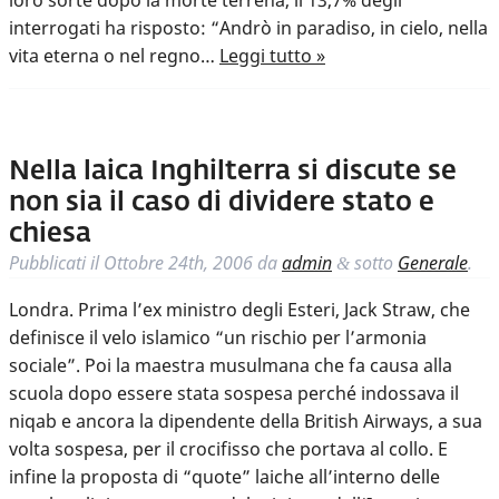
loro sorte dopo la morte terrena, il 13,7% degli
interrogati ha risposto: “Andrò in paradiso, in cielo, nella
vita eterna o nel regno…
Leggi tutto »
Nella laica Inghilterra si discute se
non sia il caso di dividere stato e
chiesa
Pubblicati il
Ottobre 24th, 2006
da
admin
sotto
Generale
.
&
Londra. Prima l’ex ministro degli Esteri, Jack Straw, che
definisce il velo islamico “un rischio per l’armonia
sociale”. Poi la maestra musulmana che fa causa alla
scuola dopo essere stata sospesa perché indossava il
niqab e ancora la dipendente della British Airways, a sua
volta sospesa, per il crocifisso che portava al collo. E
infine la proposta di “quote” laiche all’interno delle