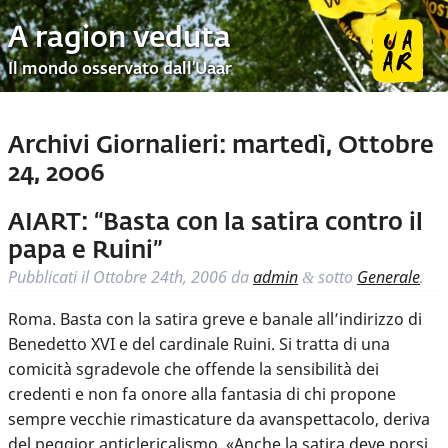
A ragion veduta
Il mondo osservato dall’Uaar
Archivi Giornalieri:
martedì, Ottobre
24, 2006
AIART: “Basta con la satira contro il
papa e Ruini”
Pubblicati il
Ottobre 24th, 2006
da
admin
sotto
Generale
.
&
Roma. Basta con la satira greve e banale all’indirizzo di
Benedetto XVI e del cardinale Ruini. Si tratta di una
comicità sgradevole che offende la sensibilità dei
credenti e non fa onore alla fantasia di chi propone
sempre vecchie rimasticature da avanspettacolo, deriva
del peggior anticlericalismo. «Anche la satira deve porsi