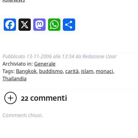
Facebook
X
Mastodon
WhatsApp
Condividi
Pubblicato
13-11-2006 alle 13:34
da
Redazione Uaar
Archiviato in:
Generale
Tags:
Bangkok
,
buddismo
,
carità
,
islam
,
monaci
,
Thailandia
22
commenti
Commenti chiusi.