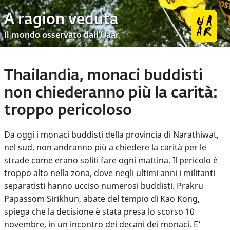
A ragion veduta
Il mondo osservato dall’Uaar
Thailandia, monaci buddisti
non chiederanno più la carità:
troppo pericoloso
Da oggi i monaci buddisti della provincia di Narathiwat,
nel sud, non andranno più a chiedere la carità per le
strade come erano soliti fare ogni mattina. Il pericolo è
troppo alto nella zona, dove negli ultimi anni i militanti
separatisti hanno ucciso numerosi buddisti. Prakru
Papassom Sirikhun, abate del tempio di Kao Kong,
spiega che la decisione è stata presa lo scorso 10
novembre, in un incontro dei decani dei monaci. E’