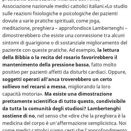
Associazione nazionale medici cattolici italiani.«Lo studio
sulle reazioni fisiologiche e psicologiche dei pazienti
dovute a varie pratiche spirituali, come joga,
meditazione, preghiera – approfondisce Lambertenghi –
dimostrerebbero che esiste una connessione tra alcuni
sintomi di guarigione o di sostanziale miglioramento del
paziente con queste pratiche. Ad esempio,
la lettura
della Bibbia o la recita del rosario favorirebbero il
mantenimento della pressione bassa
, fatto molto
positivo per pazienti affetti da disturbi cardiaci. Oppure,
soggetti operati all’anca troverebbero un certo
sollievo nel recarsi a messa
, migliorando la loro
capacità motoria».
Ma esiste una dimostrazione
prettamente scientifica di tutto questo, condivisibile
da tutta la comunità degli studiosi? Lambertenghi
sostiene di no
, nel senso che «dire che la preghiera è la
medicina del corpo è un’affermazione semplicistica. Noi
come medici cattolici siamo certi che l’approfondimento