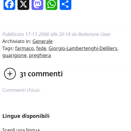
Facebook
X
Mastodon
WhatsApp
Condividi
Pubblicato
17-11-2006 alle 20:18
da
Redazione Uaar
Archiviato in:
Generale
Tags:
farmaco
,
fede
,
Giorgio-Lambertenghi-Deliliers
,
guarigione
,
preghiera
31
commenti
Commenti chiusi.
Lingue disponibili
Scegli una lingua