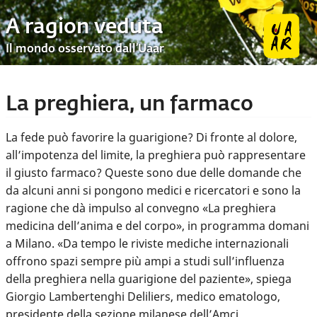
A ragion veduta
Il mondo osservato dall’Uaar
La preghiera, un farmaco
La fede può favorire la guarigione? Di fronte al dolore,
all’impotenza del limite, la preghiera può rappresentare
il giusto farmaco? Queste sono due delle domande che
da alcuni anni si pongono medici e ricercatori e sono la
ragione che dà impulso al convegno «La preghiera
medicina dell’anima e del corpo», in programma domani
a Milano. «Da tempo le riviste mediche internazionali
offrono spazi sempre più ampi a studi sull’influenza
della preghiera nella guarigione del paziente», spiega
Giorgio Lambertenghi Deliliers, medico ematologo,
presidente della sezione milanese dell’Amci,