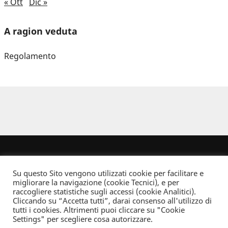
« Ott
Dic »
A ragion veduta
Regolamento
Su questo Sito vengono utilizzati cookie per facilitare e
migliorare la navigazione (cookie Tecnici), e per
raccogliere statistiche sugli accessi (cookie Analitici).
Cliccando su “Accetta tutti”, darai consenso all'utilizzo di
Dove non indicato altrimenti quest’opera è distribuita con Licenza
tutti i cookies. Altrimenti puoi cliccare su "Cookie
Creative Commons Attribuzione - Non commerciale - Non opere derivate 2.5 Italia
Settings" per scegliere cosa autorizzare.