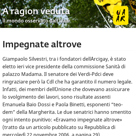
A ragion veduta
Il mondo osservato dall’Uaar
Impegnate altrove
Giampaolo Silvestri, tra i fondatori dell´Arcigay, è stato
eletto ieri vice presidente della commissione Sanità di
palazzo Madama. Il senatore dei Verdi-Pdci deve
ringraziare però la Cdl che ha garantito il numero legale.
Infatti, dei membri dell´Unione che dovevano assicurare
lo svolgimento dei lavori, sono risultate assenti
Emanuela Baio Dossi e Paola Binetti, esponenti “teo-
dem” della Margherita. Le due senatrici hanno smentito
ogni intento punitivo: «Eravamo impegnate altrove»
(tratto da un articolo pubblicato su Repubblica di
mercoledì 22 novembre 2006, a pagina 29).