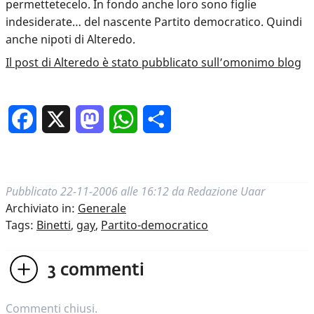
permettetecelo. In fondo anche loro sono figlie
indesiderate… del nascente Partito democratico. Quindi
anche nipoti di Alteredo.
Il post di Alteredo è stato pubblicato sull’omonimo blog
Facebook
X
Mastodon
WhatsApp
Condividi
Pubblicato
22-11-2006 alle 16:12
da
Redazione Uaar
Archiviato in:
Generale
Tags:
Binetti
,
gay
,
Partito-democratico
3
commenti
Commenti chiusi.