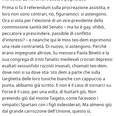
Prima si fa il referendum sulla procreazione assistita, e
loro non sono contrari, no, figuriamoci: si astengono.
Ora si vota per l’elezione di un vice-presidente della
commissione sanità del Senato – ma lui è gay, ohibò,
peccatore a prescindere, passibile di conflitto
d’interessi? – e neanche qui le miss teo-dem esprimono
una reale contrarietà. Di nuovo, si astengono. Perchè
erano impegnate altrove. Su messera Paola Binetti e la
sua congrega di tristi fanatici medievali crociati depressi
esaltati sessuofobi razzisti invasati, chiamati teo-dem,
dove non si sa dove stia ‘sto dem a parte che sulla
targhetta delle loro tuniche bianche con cappuccio a
punta, abbiamo già scritto. E non è il caso di tornarci su.
Forse è il caso, per una volta, di buttarli giù. Non
pretendo giù dal monte Taigeto, come facevano i
simpatici Spartani con i figli indesiderati. Ma almeno giù
dal grande carrozzone dell’Unione, questo sì,