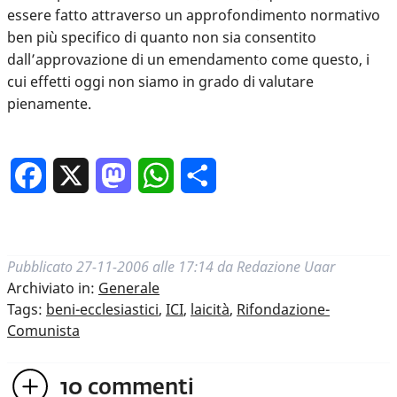
essere fatto attraverso un approfondimento normativo
ben più specifico di quanto non sia consentito
dall’approvazione di un emendamento come questo, i
cui effetti oggi non siamo in grado di valutare
pienamente.
Facebook
X
Mastodon
WhatsApp
Condividi
Pubblicato
27-11-2006 alle 17:14
da
Redazione Uaar
Archiviato in:
Generale
Tags:
beni-ecclesiastici
,
ICI
,
laicità
,
Rifondazione-
Comunista
10
commenti