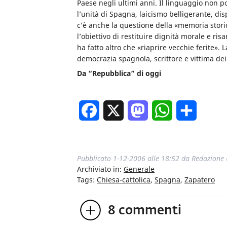
Paese negli ultimi anni. Il linguaggio non po
l’unità di Spagna, laicismo belligerante, di­s
c’è anche la questione della «memoria storica
l’obiettivo di restituire dignità morale e ris
ha fatto altro che «riaprire vecchie feri­te»
democrazia spagnola, scrittore e vittima dei l
Da “Repubblica” di oggi
Facebook
X
Mastodon
WhatsApp
Condivi
Pubblicato
1-12-2006 alle 18:52
da
Redazione
Archiviato in:
Generale
Tags:
Chiesa-cattolica
,
Spagna
,
Zapatero
8
commenti