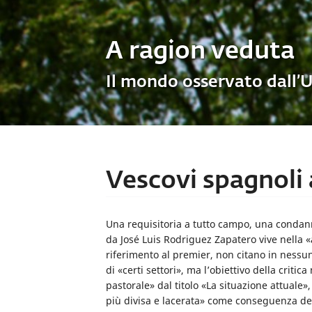
A ragion veduta
Il mondo osservato dall’
Vescovi spagnoli 
Una requisito­ria a tutto campo, una con­da
da José Luis Rodriguez Zapatero vive nella «
riferimento al premier, non citano in nessun
di «certi settori», ma l’obiettivo della crit
pa­storale» dal titolo «La situazione attuale»
più divisa e lace­rata» come conseguenza delle