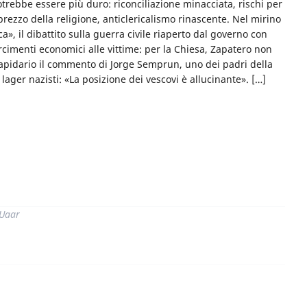
­trebbe essere più duro: ri­conciliazione minacciata, rischi per
prezzo della religione, an­ticlericalismo rinascente. Nel mirino
», il dibattito sulla guerra civile riaperto dal governo con
arcimenti economici al­le vittime: per la Chiesa, Za­patero non
. Lapidario il commento di Jorge Semprun, uno dei padri della
ager nazisti: «La posizione dei ve­scovi è alluci­nante». […]
di
 Uaar