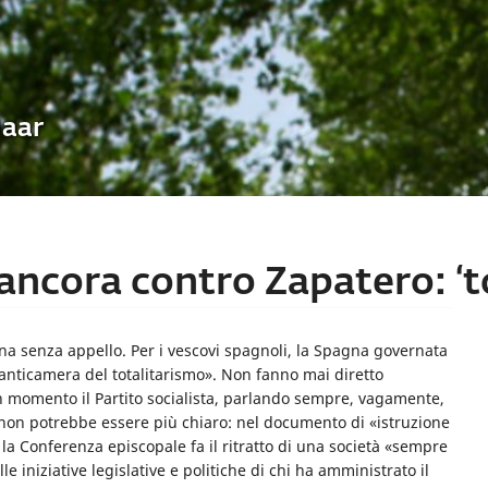
Uaar
ancora contro Zapatero: ‘to
nna senza appello. Per i vescovi spagnoli, la Spagna governata
anticamera del totalitari­smo». Non fanno mai diret­to
 mo­mento il Partito socialista, parlando sem­pre, vagamente,
ica non potrebbe essere più chiaro: nel documento di «istruzione
, la Conferenza episcopale fa il ritratto di una società «sempre
 iniziative legislative e politiche di chi ha ammini­strato il