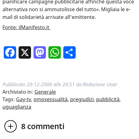
pianificare campagne pubblicitarie affinchè questa voce
alternativa non si ammutolisse del tutto». Migliaia le e-
mail di solidarietà arrivate all’emittente.
Fonte: ilManifesto.it
Facebook
X
Mastodon
WhatsApp
Condividi
Pubblicato
20-12-2006 alle 20:51
da
Redazione Uaar
Archiviato in:
Generale
Tags:
Gay-tv
,
omosessualità
,
pregiudizi
,
pubblicità
,
uguaglianza
8
commenti