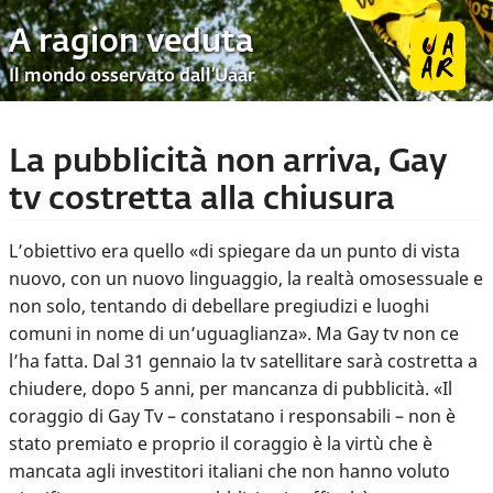
A ragion veduta
Il mondo osservato dall’Uaar
La pubblicità non arriva, Gay
tv costretta alla chiusura
L’obiettivo era quello «di spiegare da un punto di vista
nuovo, con un nuovo linguaggio, la realtà omosessuale e
non solo, tentando di debellare pregiudizi e luoghi
comuni in nome di un’uguaglianza». Ma Gay tv non ce
l’ha fatta. Dal 31 gennaio la tv satellitare sarà costretta a
chiudere, dopo 5 anni, per mancanza di pubblicità. «Il
coraggio di Gay Tv – constatano i responsabili – non è
stato premiato e proprio il coraggio è la virtù che è
mancata agli investitori italiani che non hanno voluto