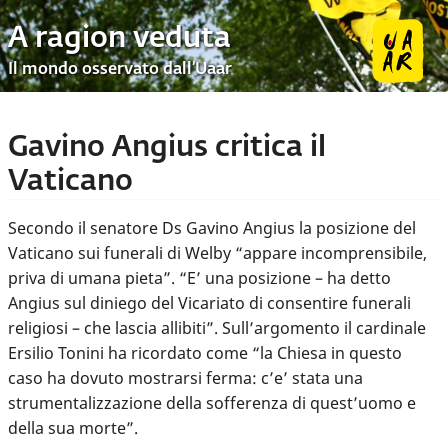
A ragion veduta
Il mondo osservato dall’Uaar
Gavino Angius critica il
Vaticano
Secondo il senatore Ds Gavino Angius la posizione del
Vaticano sui funerali di Welby “appare incomprensibile,
priva di umana pieta”. “E’ una posizione – ha detto
Angius sul diniego del Vicariato di consentire funerali
religiosi – che lascia allibiti”. Sull’argomento il cardinale
Ersilio Tonini ha ricordato come “la Chiesa in questo
caso ha dovuto mostrarsi ferma: c’e’ stata una
strumentalizzazione della sofferenza di quest’uomo e
della sua morte”.