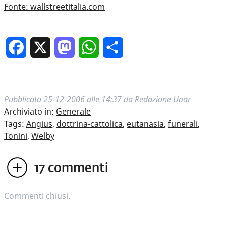
Fonte: wallstreetitalia.com
Facebook
X
Mastodon
WhatsApp
Condividi
Pubblicato
25-12-2006 alle 14:37
da
Redazione Uaar
Archiviato in:
Generale
Tags:
Angius
,
dottrina-cattolica
,
eutanasia
,
funerali
,
Tonini
,
Welby
17
commenti
Commenti chiusi.