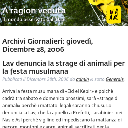
A ragion veduta
Il mondo osservato dall’Uaar
Archivi Giornalieri:
giovedì,
Dicembre 28, 2006
Lav denuncia la strage di animali per
la festa musulmana
Pubblicati il
Dicembre 28th, 2006
da
admin
sotto
Generale
.
&
Arriva la festa musulmana di «Eid el Kebir» e poichè
cadrà tra sabato e domenica prossimi, sarà «strage di
animali» perchè i mattatoi legali saranno chiusi. Lo
denuncia la Lav, che fa appello a Prefetti, carabinieri dei
Nas e Asl perchè vigilino ed impediscano la mattanza di
pecore, montoni e capre, animali sacrificati per la