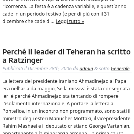
ricorrenza. La festa è a cadenza variabile, e quest’anno
cade in un periodo festivo (e per di più con il 31
dicembre che cade di…
Leggi tutto »
Perché il leader di Teheran ha scritto
a Ratzinger
Pubblicati il
Dicembre 28th, 2006
da
admin
sotto
Generale
.
&
La lettera del presidente iraniano Ahmadinejad al Papa
era nell’aria da maggio. Se la missiva è stata consegnata
ieri è perché Ahmadinejad sta tentando di rompere
l’isolamento internazionale. A portare la lettera al
Pontefice, in un incontro non programmato, sono stati il
ministro degli esteri Manucher Mottaki, il vicepresidente
Rahim Mashaei e il deputato cristiano George Vartanian,
appartenente alla minoranza armena. La prima causa