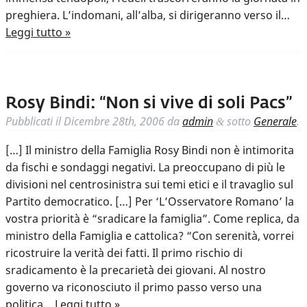
preghiera. L’indomani, all’alba, si dirigeranno verso il…
Leggi tutto »
Rosy Bindi: “Non si vive di soli Pacs”
Pubblicati il
Dicembre 28th, 2006
da
admin
sotto
Generale
.
&
[…] Il ministro della Famiglia Rosy Bindi non è intimorita
da fischi e sondaggi negativi. La preoccupano di più le
divisioni nel centrosinistra sui temi etici e il travaglio sul
Partito democratico. […] Per ‘L’Osservatore Romano’ la
vostra priorità è “sradicare la famiglia”. Come replica, da
ministro della Famiglia e cattolica? “Con serenità, vorrei
ricostruire la verità dei fatti. Il primo rischio di
sradicamento è la precarietà dei giovani. Al nostro
governo va riconosciuto il primo passo verso una
politica…
Leggi tutto »