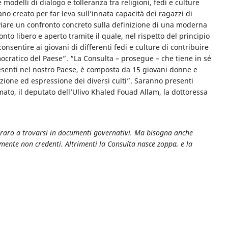
odelli di dialogo e tolleranza tra religioni, fedi e culture
no creato per far leva sull’innata capacità dei ragazzi di
viare un confronto concreto sulla definizione di una moderna
onto libero e aperto tramite il quale, nel rispetto del principio
 consentire ai giovani di differenti fedi e culture di contribuire
mocratico del Paese”. “La Consulta – prosegue – che tiene in sé
resenti nel nostro Paese, è composta da 15 giovani donne e
azione ed espressione dei diversi culti”. Saranno presenti
 Amato, il deputato dell’Ulivo Khaled Fouad Allam, la dottoressa
osì raro a trovarsi in documenti governativi. Ma bisogna anche
mente non credenti. Altrimenti la Consulta nasce zoppa, e la
di