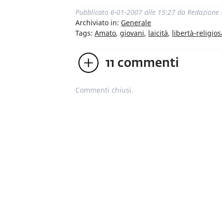
Pubblicato
6-01-2007 alle 15:27
da
Redazione
Archiviato in:
Generale
Tags:
Amato
,
giovani
,
laicità
,
libertà-religios
11
commenti
Commenti chiusi.