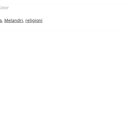
 Uaar
a
,
Melandri
,
religioni