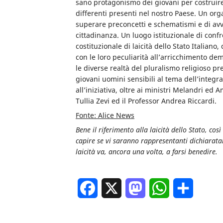
sano protagonismo dei giovani per costruire m
differenti presenti nel nostro Paese. Un orga
superare preconcetti e schematismi e di av
cittadinanza. Un luogo istituzionale di confr
costituzionale di laicità dello Stato Italiano,
con le loro peculiarità all’arricchimento de
le diverse realtà del pluralismo religioso p
giovani uomini sensibili al tema dell’integr
all’iniziativa, oltre ai ministri Melandri ed
Tullia Zevi ed il Professor Andrea Riccardi.
Fonte: Alice News
Bene il riferimento alla laicità dello Stato, c
capire se vi saranno rappresentanti dichiarata
laicità va, ancora una volta, a farsi benedire.
Facebook
X
Mastodon
WhatsApp
Condivi