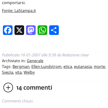
comportarsi.
Fonte: LaStampa.it
Facebook
X
Mastodon
WhatsApp
Condividi
Pubblicato
16-01-2007 alle 9:38
da
Redazione Uaar
Archiviato in:
Generale
Tags:
Bergman
,
Ellen-Lundstrom
,
etica
,
eutanasia
,
morte
,
Svezia
,
vita
,
Welby
14
commenti
Commenti chiusi.