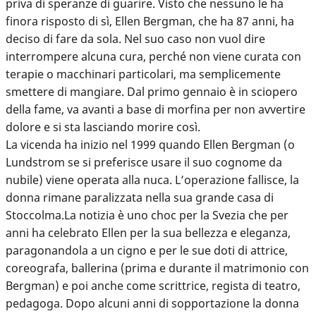
priva di speranze di guarire. Visto che nessuno le ha
finora risposto di sì, Ellen Bergman, che ha 87 anni, ha
deciso di fare da sola. Nel suo caso non vuol dire
interrompere alcuna cura, perché non viene curata con
terapie o macchinari particolari, ma semplicemente
smettere di mangiare. Dal primo gennaio è in sciopero
della fame, va avanti a base di morfina per non avvertire
dolore e si sta lasciando morire così.
La vicenda ha inizio nel 1999 quando Ellen Bergman (o
Lundstrom se si preferisce usare il suo cognome da
nubile) viene operata alla nuca. L’operazione fallisce, la
donna rimane paralizzata nella sua grande casa di
Stoccolma.La notizia è uno choc per la Svezia che per
anni ha celebrato Ellen per la sua bellezza e eleganza,
paragonandola a un cigno e per le sue doti di attrice,
coreografa, ballerina (prima e durante il matrimonio con
Bergman) e poi anche come scrittrice, regista di teatro,
pedagoga. Dopo alcuni anni di sopportazione la donna