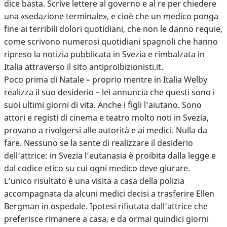
dice basta. Scrive lettere al governo e al re per chiedere
una «sedazione terminale», e cioè che un medico ponga
fine ai terribili dolori quotidiani, che non le danno requie,
come scrivono numerosi quotidiani spagnoli che hanno
ripreso la notizia pubblicata in Svezia e rimbalzata in
Italia attraverso il sito antiproibizionisti.it.
Poco prima di Natale – proprio mentre in Italia Welby
realizza il suo desiderio – lei annuncia che questi sono i
suoi ultimi giorni di vita. Anche i figli l’aiutano. Sono
attori e registi di cinema e teatro molto noti in Svezia,
provano a rivolgersi alle autorità e ai medici. Nulla da
fare. Nessuno se la sente di realizzare il desiderio
dell’attrice: in Svezia l’eutanasia è proibita dalla legge e
dal codice etico su cui ogni medico deve giurare.
L’unico risultato è una visita a casa della polizia
accompagnata da alcuni medici decisi a trasferire Ellen
Bergman in ospedale. Ipotesi rifiutata dall’attrice che
preferisce rimanere a casa, e da ormai quindici giorni