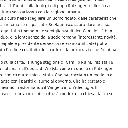
l card. Ruini e alla teologia di papa Ratzinger, nello sforzo
ltura secolarizzata con la ragione umana.
sul sicuro nello scegliere un uomo fidato, dalle caratteristiche
fetta sintonia con il passato. Se Bagnasco saprà dare una sua
– oggi tutta immagine e somiglianza di don Camillo – è ben
rduo, e la lontananza dalla sede romana (interessante novità,
o papale e presidente dei vescovi e erano unificate) potrà
to l’ordine costituito, le strutture, la burocrazia che Ruini ha
i.
sulla carta, la lunga stagione di Camillo Ruini, iniziata 16
 italiana, nell’epoca di Wojtyla come in quella di Ratzinger.
uro contro muro chiesa-stato. Che ha tracciato un modello di
anze con i partiti di turno al governo. Che ha cercato di
ianesimo, trasformando il Vangelo in un’ideologia. E’
sco: il nuovo nocchiero dovrà condurre la chiesa italica su