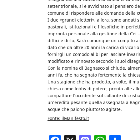
settentrionale, si è avvicinato al pensiero de
comune di rispondere alle domande della cu
I due «grandi elettori», allora, sono andati 
pastorali, istituzionali e filosofiche in per
impronta personale alla gestione della Cei 
difficile dirlo. Sarà comunque un compito a
dato che da oltre 20 anni la carica di vicari
fornirgli un comodo alibi per lasciare invaria
modificato e rinnovato secondo i suoi disegn
Con la nomina di Bagnasco si chiude, almeno 
anni fa, che ha segnato fortemente la chiesa
Una stagione che ha prodotto, a volte, il m
chiesa come lobby di potere, pronta alle alle
compattare l’occidente sul collante di crist
un’eredità pesante quella assegnata a Bagna
acque che paiono piuttosto agitate.
Fonte: ilManifesto.it