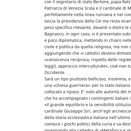
con il segretario di stato Bertone, papa Rat
Patriarca di Venezia Scola e il cardinale di
perfettamente nella linea ruiniana e nel c
lascia la presidenza della Cei ma resta vic
peso specifico rilevante, davanti o dietro le 
Bagnasco, in ogni caso, si è presentato subi
e poco diplomatica, mettendo in chiaro nelle
civile e politica da quella religiosa, ma non
aggiungendo che «i cattolici devono dimostrar
«conoscenza reciproca, rispetto delle regole
leggi), approccio interculturale», cioè non 
Occidente.
Sarà un tipo piuttosto bellicoso, insomma,
una «chiesa guerriera»: per lo stato italia
collocato a riposo. E’ noto alle autorità del m
che ha accompagnato i contingenti italiani i
«il grande equilibrio e la sensibilità istitu
cardinale Giuseppe Siri, anch’egli arcivesc
della storia ecclesiastica italiana nell’ul
conosce i giochi politici della curia e sa des
insegnando alla cattedra di «Metafisica e at