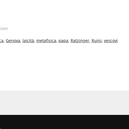
di
 Uaar
ca
,
Genova
,
laicità
,
metafisica
,
papa
,
Ratzinger
,
Ruini
,
vescovi