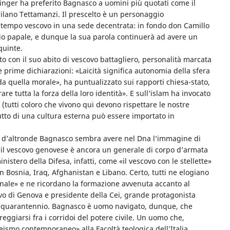
zinger ha preferito Bagnasco a uomini più quotati come il
 Milano Tettamanzi. Il prescelto è un personaggio
ontempo vescovo in una sede decentrata: in fondo don Camillo
ario papale, e dunque la sua parola continuerà ad avere un
quinte.
to con il suo abito di vescovo battagliero, personalità marcata
 prime dichiarazioni: «Laicità significa autonomia della sfera
 da quella morale», ha puntualizzato sui rapporti chiesa-stato,
e tutta la forza della loro identità». E sull’islam ha invocato
 (tutti coloro che vivono qui devono rispettare le nostre
tutto di una cultura esterna può essere importato in
 e d’altronde Bagnasco sembra avere nel Dna l’immagine di
no il vescovo genovese è ancora un generale di corpo d’armata
inistero della Difesa, infatti, come «il vescovo con le stellette»
n Bosnia, Iraq, Afghanistan e Libano. Certo, tutti ne elogiano
zionale» e ne ricordano la formazione avvenuta accanto al
ovo di Genova e presidente della Cei, grande protagonista
timo quarantennio. Bagnasco è uomo navigato, dunque, che
treggiarsi fra i corridoi del potere civile. Un uomo che,
eismo contemporaneo» alla Facoltà teologica dell’Italia