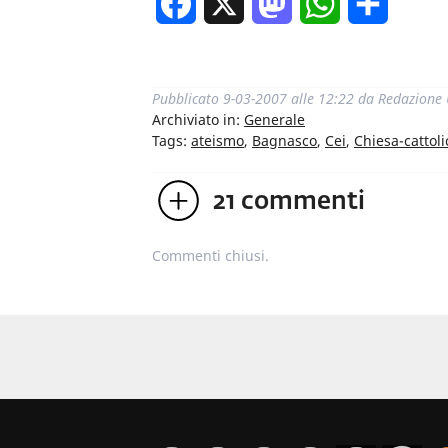
Facebook
X
Mastodon
WhatsApp
Condivi
Pubblicato
9-03-2007 alle 12:22
da
Redazione
Archiviato in:
Generale
Tags:
ateismo
,
Bagnasco
,
Cei
,
Chiesa-cattoli
21
commenti
Commenti chiusi.