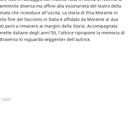
emminile diversa ma affine alla visionarietà del teatro della
linata che riconduce all’uscita, La storia di Elsa Morante in
lla fine del fascismo in Italia è affidato da Morante ai due
ati però a rimanere ai margini della Storia. Accompagnata
onette italiane degli anni’50, l’attrice ripropone la memoria di
attraverso lo «sguardo veggente» dell’autrice.
di
e Uaar