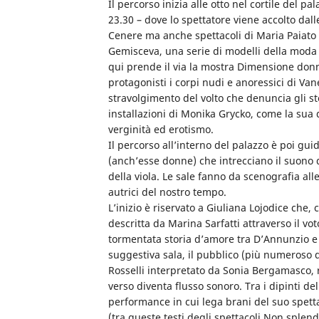
Il percorso inizia alle otto nel cortile del pal
23.30 – dove lo spettatore viene accolto dall
Cenere ma anche spettacoli di Maria Paiato 
Gemisceva, una serie di modelli della mod
qui prende il via la mostra Dimensione do
protagonisti i corpi nudi e anoressici di Van
stravolgimento del volto che denuncia gli ste
installazioni di Monika Grycko, come la sua
verginità ed erotismo.
Il percorso all’interno del palazzo è poi gu
(anch’esse donne) che intrecciano il suono d
della viola. Le sale fanno da scenografia all
autrici del nostro tempo.
L’inizio è riservato a Giuliana Lojodice che,
descritta da Marina Sarfatti attraverso il vot
tormentata storia d’amore tra D’Annunzio e
suggestiva sala, il pubblico (più numeroso d
Rosselli interpretato da Sonia Bergamasco, 
verso diventa flusso sonoro. Tra i dipinti d
performance in cui lega brani del suo spett
(tra queste testi degli spettacoli Non splend