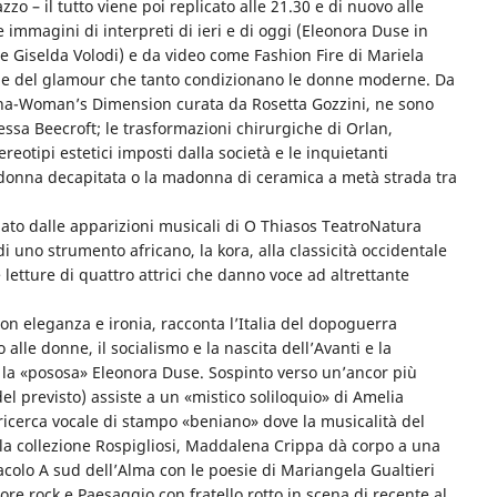
azzo – il tutto viene poi replicato alle 21.30 e di nuovo alle
e immagini di interpreti di ieri e di oggi (Eleonora Duse in
e Giselda Volodi) e da video come Fashion Fire di Mariela
a e del glamour che tanto condizionano le donne moderne. Da
nna-Woman’s Dimension curata da Rosetta Gozzini, ne sono
essa Beecroft; le trasformazioni chirurgiche di Orlan,
reotipi estetici imposti dalla società e le inquietanti
 donna decapitata o la madonna di ceramica a metà strada tra
idato dalle apparizioni musicali di O Thiasos TeatroNatura
i uno strumento africano, la kora, alla classicità occidentale
e letture di quattro attrici che danno voce ad altrettante
 con eleganza e ironia, racconta l’Italia del dopoguerra
o alle donne, il socialismo e la nascita dell’Avanti e la
 la «pososa» Eleonora Duse. Sospinto verso un’ancor più
el previsto) assiste a un «mistico soliloquio» di Amelia
ricerca vocale di stampo «beniano» dove la musicalità del
ella collezione Rospigliosi, Maddalena Crippa dà corpo a una
acolo A sud dell’Alma con le poesie di Mariangela Gualtieri
ore rock e Paesaggio con fratello rotto in scena di recente al