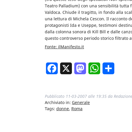
Teatro Palladium) con una sensibilità tutta f
Valdoca. Chiude il tragitto, in fondo alla sca
una lettura di Michela Cescon. Il racconto de
protagonisti Ida e Useppe, testimoni destin
dalla colonna sonora di Kill Bill e dalle canz
questo controverso periodo storico filtrato 
Fonte: ilManifesto.it
Facebook
X
Mastodon
WhatsApp
Condivi
Pubblicato
11-03-2007 alle 19:35
da
Redazion
Archiviato in:
Generale
Tags:
donne
,
Roma