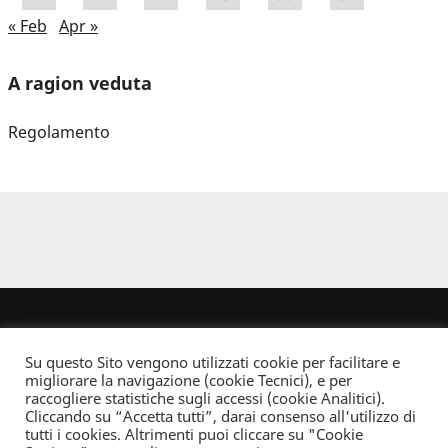
« Feb
Apr »
A ragion veduta
Regolamento
Su questo Sito vengono utilizzati cookie per facilitare e
migliorare la navigazione (cookie Tecnici), e per
raccogliere statistiche sugli accessi (cookie Analitici).
Cliccando su “Accetta tutti”, darai consenso all'utilizzo di
Dove non indicato altrimenti quest’opera è distribuita con Licenza
tutti i cookies. Altrimenti puoi cliccare su "Cookie
Creative Commons Attribuzione - Non commerciale - Non opere derivate 2.5 Italia