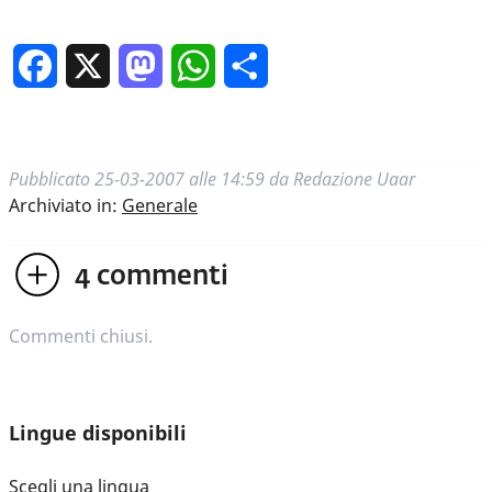
Facebook
X
Mastodon
WhatsApp
Condividi
Pubblicato
25-03-2007 alle 14:59
da
Redazione Uaar
Archiviato in:
Generale
4
commenti
Commenti chiusi.
Lingue disponibili
Scegli una lingua