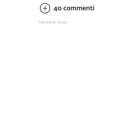
40
commenti
Commenti chiusi.