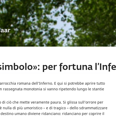
Uaar
simbolo»: per fortuna l’Inf
 parrocchia romana dell’Inferno. E qui si potrebbe aprire tutto
on rassegnata monotonia si vanno ripetendo lungo le stantie
 di ciò che mette veramente paura. Si glissa sull’orrore per
è nulla di più umoristico – e di tragico – dello sdrammatizzare
l destino umano diviene ridanciano: ridanciano per coprire il