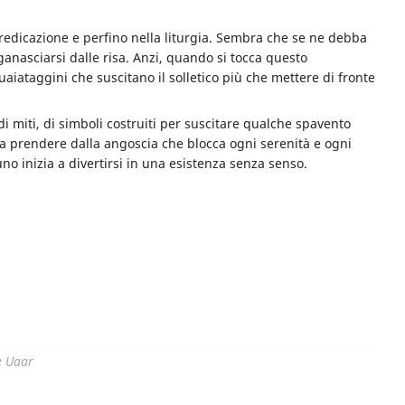
a predicazione e perfino nella liturgia. Sembra che se ne debba
anasciarsi dalle risa. Anzi, quando si tocca questo
iataggini che suscitano il solletico più che mettere di fronte
i miti, di simboli costruiti per suscitare qualche spavento
cia prendere dalla angoscia che blocca ogni serenità e ogni
no inizia a divertirsi in una esistenza senza senso.
di
e Uaar