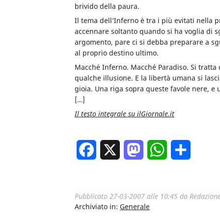
brivido della paura.
Il tema dell’Inferno è tra i più evitati nell
accennare soltanto quando si ha voglia di sg
argomento, pare ci si debba preparare a sgua
al proprio destino ultimo.
Macché Inferno. Macché Paradiso. Si tratta d
qualche illusione. E la libertà umana si las
gioia. Una riga sopra queste favole nere, e u
[…]
Il testo integrale su ilGiornale.it
Facebook
X
Mastodon
WhatsApp
Condivi
Pubblicato
27-03-2007 alle 10:45
da
Redazion
Archiviato in:
Generale