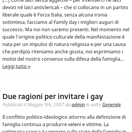
[…] Come laici senza aggettivi – per intenderci né laici
devoti né laici anticlericali – che si collocano in un partito
liberale quale è Forza Italia, senza alcuna ironia
sottintesa, facciamo al Family day i migliori auguri di
successo. Ma noi non saremo presenti. Nel momento nel
quale l’origine politico-culturale della manifestazione è
nata per un impulso di natura religiosa e per una causa
che perdipiù riteniamo anche giusta, noi esprimiamo i
motivi del nostro consenso sulla difesa della famiglia…
Leggi tutto »
Due ragioni per invitare i gay
Pubblicati il
Maggio 9th, 2007
da
admin
sotto
Generale
.
&
Il conflitto politico-ideologico attorno alla definizione di
famiglia continua a produrre veleni e vittime. La
settimana scorsa il rapporto sullo stato delle famiglie in