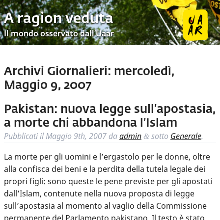
A ragion veduta
Il mondo osservato dall’Uaar
Archivi Giornalieri:
mercoledì,
Maggio 9, 2007
Pakistan: nuova legge sull’apostasia,
a morte chi abbandona l’Islam
Pubblicati il
Maggio 9th, 2007
da
admin
sotto
Generale
.
&
La morte per gli uomini e l’ergastolo per le donne, oltre
alla confisca dei beni e la perdita della tutela legale dei
propri figli: sono queste le pene previste per gli apostati
dall’Islam, contenute nella nuova proposta di legge
sull’apostasia al momento al vaglio della Commissione
permanente del Parlamento pakistano. Il testo è stato