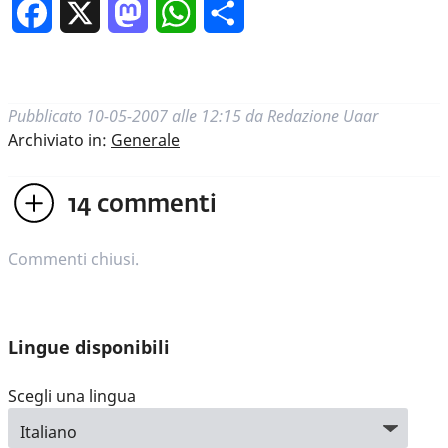
Facebook
X
Mastodon
WhatsApp
Condividi
Pubblicato
10-05-2007 alle 12:15
da
Redazione Uaar
Archiviato in:
Generale
14
commenti
Commenti chiusi.
Lingue disponibili
Scegli una lingua