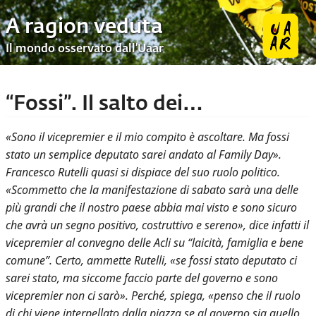
A ragion veduta
Il mondo osservato dall’Uaar
“Fossi”. Il salto dei…
«Sono il vicepremier e il mio compito è ascoltare. Ma fossi
stato un semplice deputato sarei andato al Family Day».
Francesco Rutelli quasi si dispiace del suo ruolo politico.
«Scommetto che la manifestazione di sabato sarà una delle
più grandi che il nostro paese abbia mai visto e sono sicuro
che avrà un segno positivo, costruttivo e sereno», dice infatti il
vicepremier al convegno delle Acli su “laicità, famiglia e bene
comune”. Certo, ammette Rutelli, «se fossi stato deputato ci
sarei stato, ma siccome faccio parte del governo e sono
vicepremier non ci sarò». Perché, spiega, «penso che il ruolo
di chi viene interpellato dalla piazza se al governo sia quello