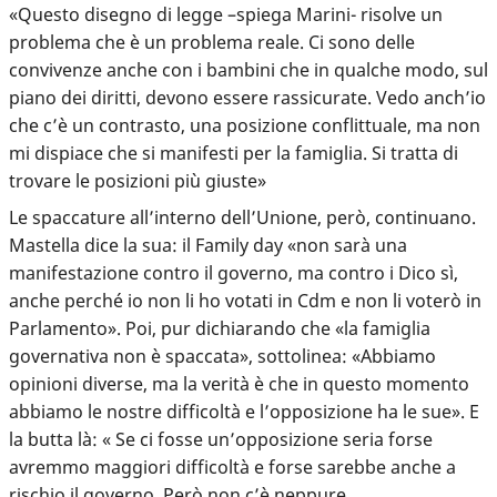
«Questo disegno di legge –spiega Marini- risolve un
problema che è un problema reale. Ci sono delle
convivenze anche con i bambini che in qualche modo, sul
piano dei diritti, devono essere rassicurate. Vedo anch’io
che c’è un contrasto, una posizione conflittuale, ma non
mi dispiace che si manifesti per la famiglia. Si tratta di
trovare le posizioni più giuste»
Le spaccature all’interno dell’Unione, però, continuano.
Mastella dice la sua: il Family day «non sarà una
manifestazione contro il governo, ma contro i Dico sì,
anche perché io non li ho votati in Cdm e non li voterò in
Parlamento». Poi, pur dichiarando che «la famiglia
governativa non è spaccata», sottolinea: «Abbiamo
opinioni diverse, ma la verità è che in questo momento
abbiamo le nostre difficoltà e l’opposizione ha le sue». E
la butta là: « Se ci fosse un’opposizione seria forse
avremmo maggiori difficoltà e forse sarebbe anche a
rischio il governo. Però non c’è neppure