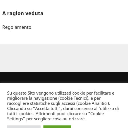
A ragion veduta
Regolamento
Su questo Sito vengono utilizzati cookie per facilitare e
migliorare la navigazione (cookie Tecnici), e per
raccogliere statistiche sugli accessi (cookie Analitici).
Cliccando su “Accetta tutti”, darai consenso all'utilizzo di
Dove non indicato altrimenti quest’opera è distribuita con Licenza
tutti i cookies. Altrimenti puoi cliccare su "Cookie
Creative Commons Attribuzione - Non commerciale - Non opere derivate 2.5 Italia
Settings" per scegliere cosa autorizzare.