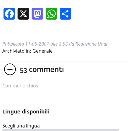
Facebook
X
Mastodon
WhatsApp
Condividi
Pubblicato
11-05-2007 alle 8:55
da
Redazione Uaar
Archiviato in:
Generale
53
commenti
Commenti chiusi.
Lingue disponibili
Scegli una lingua