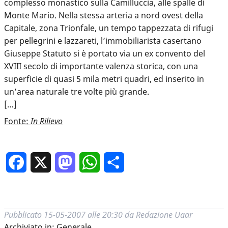
complesso monastico sulla Camilluccia, alle spalle di
Monte Mario. Nella stessa arteria a nord ovest della
Capitale, zona Trionfale, un tempo tappezzata di rifugi
per pellegrini e lazzareti, l’immobiliarista casertano
Giuseppe Statuto si è portato via un ex convento del
XVIII secolo di importante valenza storica, con una
superficie di quasi 5 mila metri quadri, ed inserito in
un’area naturale tre volte più grande.
[…]
Fonte:
In Rilievo
Facebook
X
Mastodon
WhatsApp
Condividi
Pubblicato
15-05-2007 alle 20:30
da
Redazione Uaar
Archiviato in:
Generale