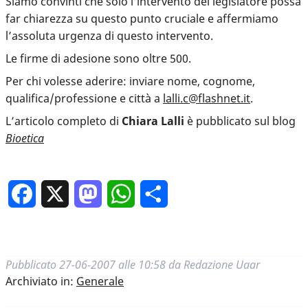
Siamo convinti che solo l’intervento del legislatore possa
far chiarezza su questo punto cruciale e affermiamo
l’assoluta urgenza di questo intervento.
Le firme di adesione sono oltre 500.
Per chi volesse aderire: inviare nome, cognome,
qualifica/professione e città a
lalli.c@flashnet.it
.
L’articolo completo di
Chiara Lalli
è pubblicato sul blog
Bioetica
Facebook
X
Mastodon
WhatsApp
Condividi
Pubblicato
27-06-2007 alle 10:58
da
Redazione Uaar
Archiviato in:
Generale