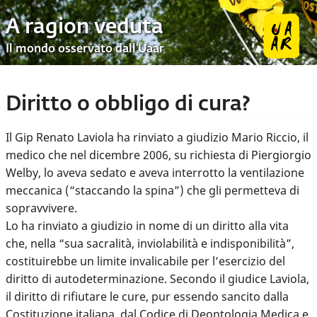
A ragion veduta
Il mondo osservato dall’Uaar
Diritto o obbligo di cura?
Il Gip Renato Laviola ha rinviato a giudizio Mario Riccio, il
medico che nel dicembre 2006, su richiesta di Piergiorgio
Welby, lo aveva sedato e aveva interrotto la ventilazione
meccanica (“staccando la spina”) che gli permetteva di
sopravvivere.
Lo ha rinviato a giudizio in nome di un diritto alla vita
che, nella “sua sacralità, inviolabilità e indisponibilità”,
costituirebbe un limite invalicabile per l’esercizio del
diritto di autodeterminazione. Secondo il giudice Laviola,
il diritto di rifiutare le cure, pur essendo sancito dalla
Costituzione italiana, dal Codice di Deontologia Medica e