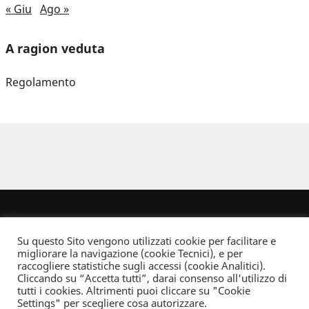
« Giu
Ago »
A ragion veduta
Regolamento
Su questo Sito vengono utilizzati cookie per facilitare e
migliorare la navigazione (cookie Tecnici), e per
raccogliere statistiche sugli accessi (cookie Analitici).
Cliccando su “Accetta tutti”, darai consenso all'utilizzo di
Dove non indicato altrimenti quest’opera è distribuita con Licenza
tutti i cookies. Altrimenti puoi cliccare su "Cookie
Creative Commons Attribuzione - Non commerciale - Non opere derivate 2.5 Italia
Settings" per scegliere cosa autorizzare.