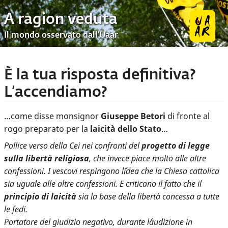
A ragion veduta
Il mondo osservato dall’Uaar
È la tua risposta definitiva?
L’accendiamo?
…come disse monsignor
Giuseppe Betori
di fronte al
rogo preparato per la
laicità dello Stato
…
Pollice verso della Cei nei confronti del
progetto di legge
sulla libertà religiosa
, che invece piace molto alle altre
confessioni. I vescovi respingono l´idea che la Chiesa cattolica
sia uguale alle altre confessioni. E criticano il fatto che il
principio di laicità
sia la base della libertà concessa a tutte
le fedi.
Portatore del giudizio negativo, durante l´audizione in