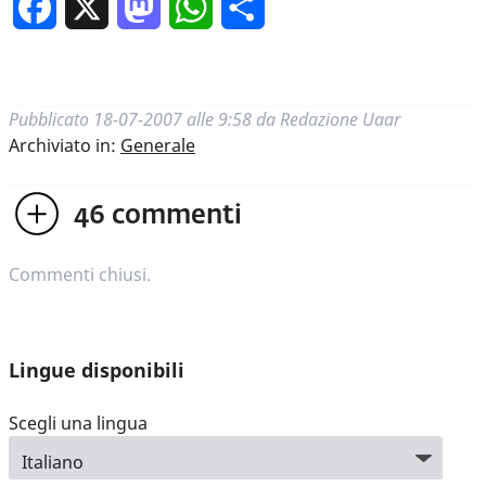
Facebook
X
Mastodon
WhatsApp
Condividi
Pubblicato
18-07-2007 alle 9:58
da
Redazione Uaar
Archiviato in:
Generale
46
commenti
Commenti chiusi.
Lingue disponibili
Scegli una lingua