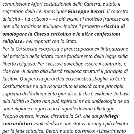
commissione Affari costituzionali della Camera, è stato il
segretario della Cei monsignor
Giuseppe Betori
. Il concetto
di laicità – ha criticato – «è più vicino al modello francese che
non alla tradizione italiana». Inoltre il progetto «
rischia di
omologare la Chiesa cattolica e le altre confessioni
religiose
» nei rapporti con lo Stato.
Per la Cei suscita «sorpresa e preoccupazione» l´introduzione
del principio della laicità come fondamento della legge sulla
libertà religiosa. Per i vescovi dovrebbe essere il contrario, e
cioè che «il diritto alla libertà religiosa strutturi il principio di
laicità». Qui però la gerarchia ecclesiastica sbaglia: la Corte
Costituzionale ha già riconosciuto la laicità come principio
supremo dell´ordinamento giuridico. Il che è evidente. In base
alla laicità lo Stato non può ispirarsi né ad un´ideologia né ad
una religione e ogni credo è uguale davanti alla legge.
Proprio questo, invece, disturba la Cei, che dai
privilegi
concordatari
vuole dedurre uno status di rango più elevato
per la fede cattolica. Betori è stato polemico: «L´inserimento