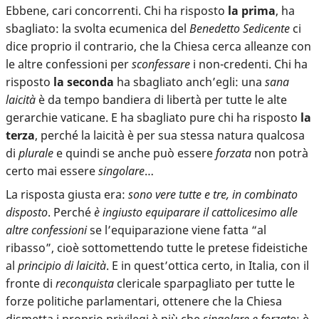
Ebbene, cari concorrenti. Chi ha risposto
la prima
, ha
sbagliato: la svolta ecumenica del
Benedetto Sedicente
ci
dice proprio il contrario, che la Chiesa cerca alleanze con
le altre confessioni per
sconfessare
i non-credenti. Chi ha
risposto
la seconda
ha sbagliato anch’egli: una
sana
laicità
è da tempo bandiera di libertà per tutte le alte
gerarchie vaticane. E ha sbagliato pure chi ha risposto
la
terza
, perché la laicità è per sua stessa natura qualcosa
di
plurale
e quindi se anche può essere
forzata
non potrà
certo mai essere
singolare
…
La risposta giusta era:
sono vere tutte e tre, in combinato
disposto
. Perché
è ingiusto equiparare il cattolicesimo alle
altre confessioni
se l’equiparazione viene fatta “al
ribasso”, cioè sottomettendo tutte le pretese fideistiche
al
principio di laicità
. E in quest’ottica certo, in Italia, con il
fronte di
reconquista
clericale sparpagliato per tutte le
forze politiche parlamentari, ottenere che la Chiesa
dismetta i proprio privilegi è più che
singolare e forzato
: è