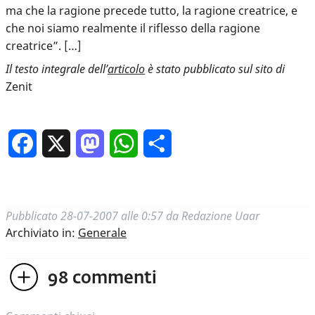
ma che la ragione precede tutto, la ragione creatrice, e
che noi siamo realmente il riflesso della ragione
creatrice”. […]
Il testo integrale dell’
articolo
è stato pubblicato sul sito di
Zenit
Facebook
X
Mastodon
WhatsApp
Condividi
Pubblicato
28-07-2007 alle 0:57
da
Redazione Uaar
Archiviato in:
Generale
98
commenti