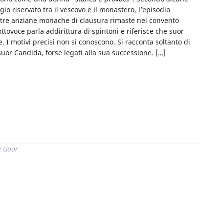
o riservato tra il vescovo e il monastero, l’episodio
e tre anziane monache di clausura rimaste nel convento
tovoce parla addirittura di spintoni e riferisce che suor
e. I motivi precisi non si conoscono. Si racconta soltanto di
suor Candida, forse legati alla sua successione. […]
di
e Uaar