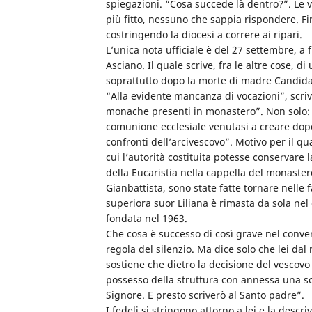
spiegazioni. “Cosa succede là dentro?”. Le v
più fitto, nessuno che sappia rispondere. F
costringendo la diocesi a correre ai ripari.
L’unica nota ufficiale è del 27 settembre, a
Asciano. Il quale scrive, fra le altre cose, di
soprattutto dopo la morte di madre Candida
“Alla evidente mancanza di vocazioni”, scriv
monache presenti in monastero”. Non solo: 
comunione ecclesiale venutasi a creare dopo
confronti dell’arcivescovo”. Motivo per il q
cui l’autorità costituita potesse conservare
della Eucaristia nella cappella del monaste
Gianbattista, sono state fatte tornare nelle 
superiora suor Liliana è rimasta da sola nel 
fondata nel 1963.
Che cosa è successo di così grave nel convent
regola del silenzio. Ma dice solo che lei da
sostiene che dietro la decisione del vescovo 
possesso della struttura con annessa una scu
Signore. E presto scriverò al Santo padre”.
I fedeli si stringono attorno a lei e la de