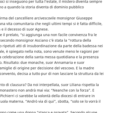
oci si inseguono per tutta l’estate, il mistero diventa sempre
ino a quando la storia diventa di dominio pubblico
 firma del cancelliere arcivescovile monsignor Giuseppe
 una vita comunitaria che negli ultimi tempi si è fatta difficile,
 e il decesso di suor Agnese.
e il prelato, “si aggiunga una non facile convivenza fra le
secondo monsignor Asciano c’è stata la “rottura della
 ripetuti atti di insubordinazione da parte della badessa nei
uale, è spiegato nella nota, sono venute meno le ragioni per
 la celebrazione della santa messa quotidiana e la presenza
ro. Risultato: due monache, suor Annamaria e suor
famiglie di origine per decisione del vescovo. E la madre
convento, decisa a tutto pur di non lasciare la struttura da lei
o di clausura? Da noi interpellata, suor Liliana rispetta la
l monastero non andrà mai via: “Neanche con la forza”. E
Pichierri ci sarebbe la volontà della diocesi di entrare in
ola materna. “Andrò via di qui”, sbotta, “solo se lo vorrà il
scrivono come una donna “stanca e provata”. Secondo alcune