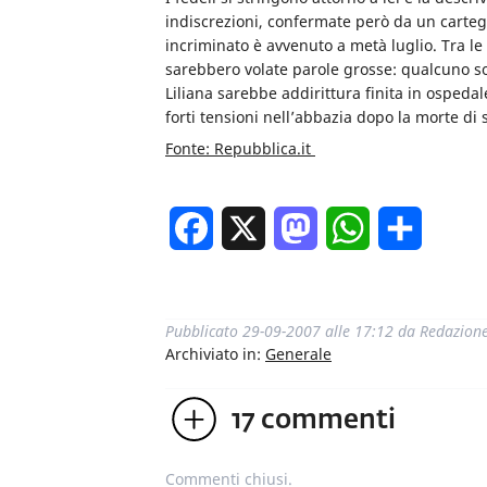
indiscrezioni, confermate però da un carteggi
incriminato è avvenuto a metà luglio. Tra l
sarebbero volate parole grosse: qualcuno sot
Liliana sarebbe addirittura finita in ospedal
forti tensioni nell’abbazia dopo la morte di 
Fonte: Repubblica.it
Facebook
X
Mastodon
WhatsApp
Condivi
Pubblicato
29-09-2007 alle 17:12
da
Redazion
Archiviato in:
Generale
17
commenti
Commenti chiusi.