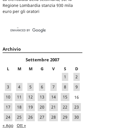
Regione Lombardia stanzia 930 mila
euro per gli oratori
Archivio
Settembre 2007
L
M
M
G
V
S
D
1
2
3
4
5
6
7
8
9
10
11
12
13
14
15
16
17
18
19
20
21
22
23
24
25
26
27
28
29
30
« Ago
Ott »