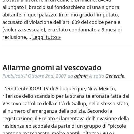
allungato il braccio sul fondoschiena di una signora
abitante in quel palazzo. In primo grado l’imputato,
accusato di violazione dell’art. 609 del codice penale
(violenza sessuale), era stato condannato a 9 mesi di
reclusione,…
Leggi tutto »
Allarme gnomi al vescovado
Pubblicati il
Ottobre 2nd, 2007
da
admin
sotto
Generale
.
&
L’emittente KOAT TV di Albuquerque, New Mexico,
riferisce dello scandalo per la strana telefonata fatta dal
Vescovo cattolico della città di Gallup, nello stesso stato,
al numero d’emergenza della polizia. Secondo la
registrazione, il Prelato si lamentava dell’invasione della
residenza episcopale da parte di un gruppo di “piccole
persone mascherate, molto gentili, alte tra i 90 e i