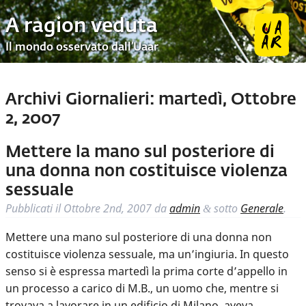
A ragion veduta
Il mondo osservato dall’Uaar
Archivi Giornalieri:
martedì, Ottobre
2, 2007
Mettere la mano sul posteriore di
una donna non costituisce violenza
sessuale
Pubblicati il
Ottobre 2nd, 2007
da
admin
sotto
Generale
.
&
Mettere una mano sul posteriore di una donna non
costituisce violenza sessuale, ma un’ingiuria. In questo
senso si è espressa martedì la prima corte d’appello in
un processo a carico di M.B., un uomo che, mentre si
trovava a lavorare in un edificio di Milano, aveva