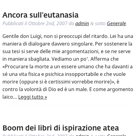
Ancora sull’eutanasia
Pubblicati il
Ottobre 2nd, 2007
da
admin
sotto
Generale
.
&
Gentile don Luigi, non si preoccupi del ritardo. Lei ha una
maniera di dialogare davvero singolare. Per sostenere la
sua tesi si serve delle mie argomentazioni, e se ne serve
in maniera sbagliata. Vediamo un po’. Afferma che
«Procurare la morte a un essere umano che ha davanti a
sé una vita fisica e psichica insopportabile e che vuole
morire (oppure si è certissimi vorrebbe morire)», è
contro la volontà di Dio ed è un male. E come argomento
laico…
Leggi tutto »
Boom dei libri di ispirazione atea