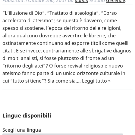
Pubblicati il
Ottobre 2nd, 2007
da
admin
sotto
Generale
.
&
“L’illusione di Dio”, “Trattato di ateologia”, “Corso
accelerato di ateismo”: se questa è davvero, come
spesso si sostiene, l’epoca del ritorno delle religioni,
allora qualcuno dovrebbe avvertire le librerie, che
ostinatamente continuano ad esporre titoli come quelli
citati. E se invece, contrariamente alle sbrigative diagnosi
di molti analisti, si fosse piuttosto di fronte ad un
“ritorno degli atei”? O forse revival religioso e nuovo
ateismo fanno parte di un unico orizzonte culturale in
cui “tutto si tiene”? Sia come sia,…
Leggi tutto »
Lingue disponibili
Scegli una lingua